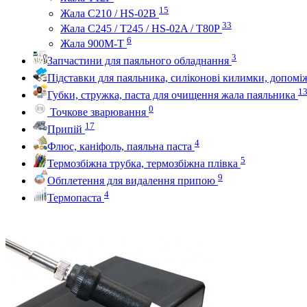
15
Жала C210 / HS-02B
33
Жала C245 / T245 / HS-02A / T80P
6
Жала 900M-T
3
Запчастини для паяльного обладнання
Підставки для паяльника, силіконові килимки, допом
1
Губки, стружка, паста для очищення жала паяльника
0
Точкове зварювання
17
Припій
4
Флюс, каніфоль, паяльна паста
5
Термозбіжна трубка, термозбіжна плівка
9
Обплетення для видалення припою
4
Термопаста