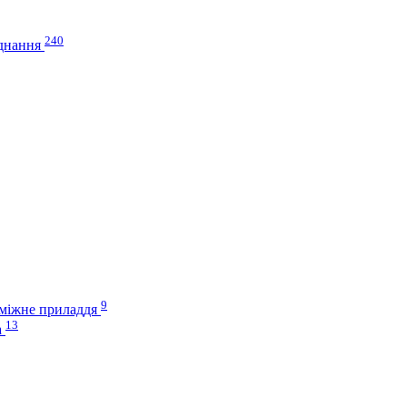
240
аднання
9
оміжне приладдя
13
а