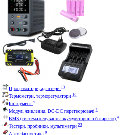
13
Програматори, адаптери
10
Термометри, терморегулятори
5
Інструмент
7
Модулі живлення, DC-DC перетворювачі
4
BMS (система керування акумуляторною батареєю)
23
Тестери, пробники, мультиметри
8
Автодіагностика