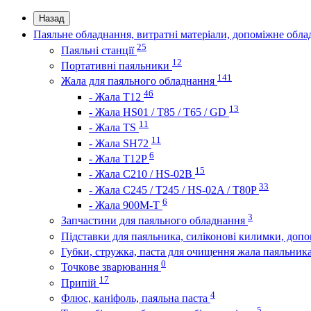
Назад
Паяльне обладнання, витратні матеріали, допоміжне обл
25
Паяльні станції
12
Портативні паяльники
141
Жала для паяльного обладнання
46
- Жала Т12
13
- Жала HS01 / T85 / T65 / GD
11
- Жала TS
11
- Жала SH72
6
- Жала T12P
15
- Жала C210 / HS-02B
33
- Жала C245 / T245 / HS-02A / T80P
6
- Жала 900M-T
3
Запчастини для паяльного обладнання
Підставки для паяльника, силіконові килимки, доп
Губки, стружка, паста для очищення жала паяльник
0
Точкове зварювання
17
Припій
4
Флюс, каніфоль, паяльна паста
5