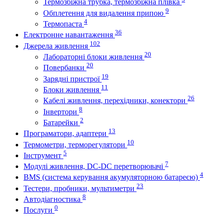
Термозбіжна трубка, термозбіжна плівка
9
Обплетення для видалення припою
4
Термопаста
36
Електронне навантаження
102
Джерела живлення
20
Лабораторні блоки живлення
20
Повербанки
19
Зарядні пристрої
11
Блоки живлення
26
Кабелі живлення, перехідники, конектори
8
Інвертори
2
Батарейки
13
Програматори, адаптери
10
Термометри, терморегулятори
5
Інструмент
7
Модулі живлення, DC-DC перетворювачі
4
BMS (система керування акумуляторною батареєю)
23
Тестери, пробники, мультиметри
8
Автодіагностика
0
Послуги