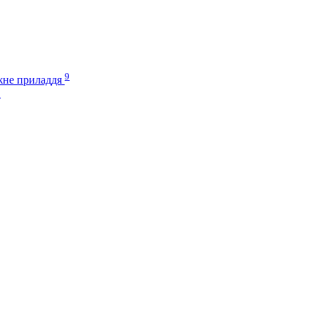
9
іжне приладдя
3