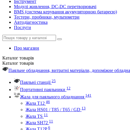
Інструмент
Модулі живлення, DC-DC перетворювачі
BMS (система керування акумуляторною батареєю)
Тестери, пробники, мультиметри
Автодіагностика
Послуги
Про магазин
Каталог
товарів
Каталог
товарів
Паяльне обладнання, витратні матеріали, допоміжне облад
25
Паяльні станції
12
Портативні паяльники
141
Жала для паяльного обладнання
46
Жала Т12
13
Жала HS01 / T85 / T65 / GD
11
Жала TS
11
Жала SH72
6
Жала T12P