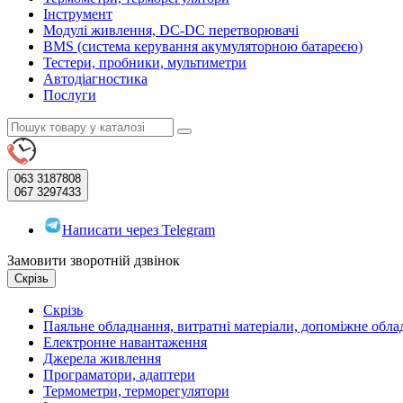
Інструмент
Модулі живлення, DC-DC перетворювачі
BMS (система керування акумуляторною батареєю)
Тестери, пробники, мультиметри
Автодіагностика
Послуги
063
3187808
067
3297433
Написати через Telegram
Замовити зворотній дзвінок
Скрізь
Скрізь
Паяльне обладнання, витратні матеріали, допоміжне обл
Електронне навантаження
Джерела живлення
Програматори, адаптери
Термометри, терморегулятори