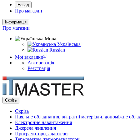
Назад
Про магазин
Інформація
Про магазин
Мова
Українська
Russian
0
Мої закладки
Авторизація
Реєстрація
Скрізь
Скрізь
Паяльне обладнання, витратні матеріали, допоміжне обл
Електронне навантаження
Джерела живлення
Програматори, адаптери
Термометри, терморегулятори