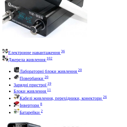
36
Електронне навантаження
102
Джерела живлення
20
Лабораторні блоки живлення
20
Повербанки
19
Зарядні пристрої
11
Блоки живлення
26
Кабелі живлення, перехідники, конектори
8
Інвертори
2
Батарейки