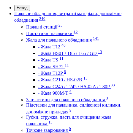
Назад
Паяльне обладнання, витратні матеріали, допоміжне
240
обладнання
25
Паяльні станції
12
Портативні паяльники
141
Жала для паяльного обладнання
46
- Жала Т12
13
- Жала HS01 / T85 / T65 / GD
11
- Жала TS
11
- Жала SH72
6
- Жала T12P
15
- Жала C210 / HS-02B
33
- Жала C245 / T245 / HS-02A / T80P
6
- Жала 900M-T
3
Запчастини для паяльного обладнання
Підставки для паяльника, силіконові килимки,
9
допоміжне приладдя
Губки, стружка, паста для очищення жала
13
паяльника
0
Точкове зварювання