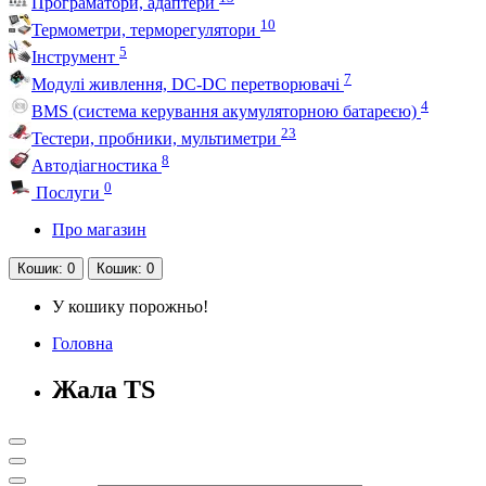
Програматори, адаптери
10
Термометри, терморегулятори
5
Інструмент
7
Модулі живлення, DC-DC перетворювачі
4
BMS (система керування акумуляторною батареєю)
23
Тестери, пробники, мультиметри
8
Автодіагностика
0
Послуги
Про магазин
Кошик
: 0
Кошик
: 0
У кошику порожньо!
Головна
Жала TS