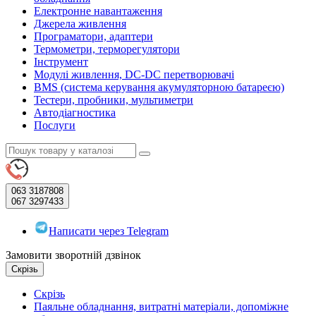
Електронне навантаження
Джерела живлення
Програматори, адаптери
Термометри, терморегулятори
Інструмент
Модулі живлення, DC-DC перетворювачі
BMS (система керування акумуляторною батареєю)
Тестери, пробники, мультиметри
Автодіагностика
Послуги
063
3187808
067
3297433
Написати через Telegram
Замовити зворотній дзвінок
Скрізь
Скрізь
Паяльне обладнання, витратні матеріали, допоміжне