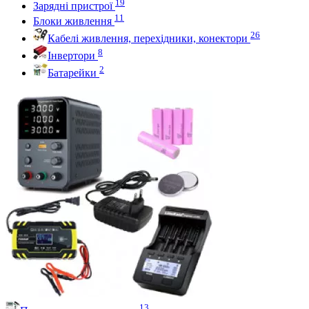
19
Зарядні пристрої
11
Блоки живлення
26
Кабелі живлення, перехідники, конектори
8
Інвертори
2
Батарейки
13