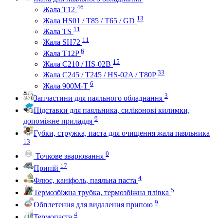
46
Жала Т12
13
Жала HS01 / T85 / T65 / GD
11
Жала TS
11
Жала SH72
6
Жала T12P
15
Жала C210 / HS-02B
33
Жала C245 / T245 / HS-02A / T80P
6
Жала 900M-T
3
Запчастини для паяльного обладнання
Підставки для паяльника, силіконові килимки,
9
допоміжне приладдя
Губки, стружка, паста для очищення жала паяльника
13
0
Точкове зварювання
17
Припій
4
Флюс, каніфоль, паяльна паста
5
Термозбіжна трубка, термозбіжна плівка
9
Обплетення для видалення припою
4
Термопаста