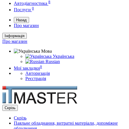
8
Автодіагностика
0
Послуги
Назад
Про магазин
Інформація
Про магазин
Мова
Українська
Russian
0
Мої закладки
Авторизація
Реєстрація
Скрізь
Скрізь
Паяльне обладнання, витратні матеріали, допоміжне
обладнання