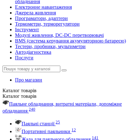
обладнання
Електронне навантаження
Джерела живлення
Програматори, адаптери
Термометри, терморегулятори
Інструмент
Модулі живлення, DC-DC перетворювачі
BMS (система керування акумуляторною батареєю)
Тестери, пробники, мультиметри
Автодіагностика
Послуги
Про магазин
Каталог
товарів
Каталог
товарів
Паяльне обладнання, витратні матеріали, допоміжне
240
обладнання
25
Паяльні станції
12
Портативні паяльники
141
Жала для паяльного обладнання