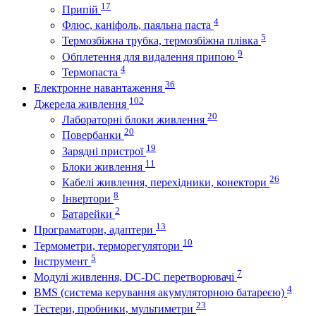
17
Припій
4
Флюс, каніфоль, паяльна паста
5
Термозбіжна трубка, термозбіжна плівка
9
Обплетення для видалення припою
4
Термопаста
36
Електронне навантаження
102
Джерела живлення
20
Лабораторні блоки живлення
20
Повербанки
19
Зарядні пристрої
11
Блоки живлення
26
Кабелі живлення, перехідники, конектори
8
Інвертори
2
Батарейки
13
Програматори, адаптери
10
Термометри, терморегулятори
5
Інструмент
7
Модулі живлення, DC-DC перетворювачі
4
BMS (система керування акумуляторною батареєю)
23
Тестери, пробники, мультиметри