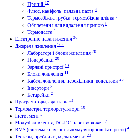
17
Припій
4
Флюс, каніфоль, паяльна паста
5
Термозбіжна трубка, термозбіжна плівка
9
Обплетення для видалення припою
4
Термопаста
36
Електронне навантаження
102
Джерела живлення
20
Лабораторні блоки живлення
20
Повербанки
19
Зарядні пристрої
11
Блоки живлення
26
Кабелі живлення, перехідники, конектори
8
Інвертори
2
Батарейки
13
Програматори, адаптери
10
Термометри, терморегулятори
5
Інструмент
7
Модулі живлення, DC-DC перетворювачі
4
BMS (система керування акумуляторною батареєю)
23
Тестери, пробники, мультиметри