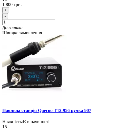
1 800 грн.
+
-
До кошика
Швидке замовлення
Паяльна станція Quecoo T12-956 ручка 907
Наявність:
Є в наявності
15