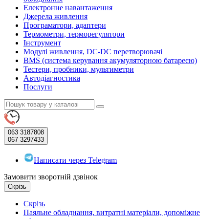
Електронне навантаження
Джерела живлення
Програматори, адаптери
Термометри, терморегулятори
Інструмент
Модулі живлення, DC-DC перетворювачі
BMS (система керування акумуляторною батареєю)
Тестери, пробники, мультиметри
Автодіагностика
Послуги
063
3187808
067
3297433
Написати через Telegram
Замовити зворотній дзвінок
Скрізь
Скрізь
Паяльне обладнання, витратні матеріали, допоміжне