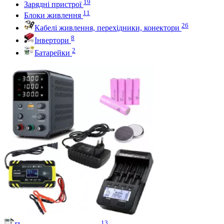
19
Зарядні пристрої
11
Блоки живлення
26
Кабелі живлення, перехідники, конектори
8
Інвертори
2
Батарейки
13