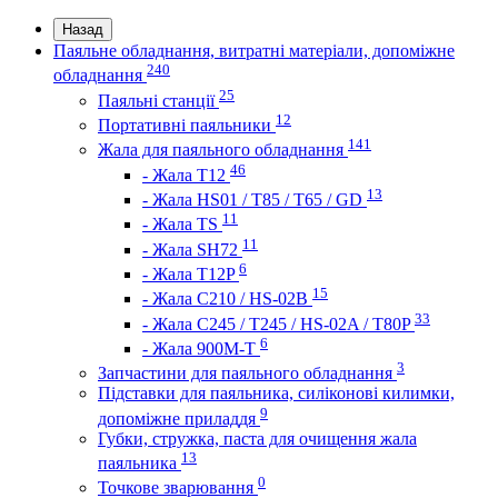
Назад
Паяльне обладнання, витратні матеріали, допоміжне
240
обладнання
25
Паяльні станції
12
Портативні паяльники
141
Жала для паяльного обладнання
46
- Жала Т12
13
- Жала HS01 / T85 / T65 / GD
11
- Жала TS
11
- Жала SH72
6
- Жала T12P
15
- Жала C210 / HS-02B
33
- Жала C245 / T245 / HS-02A / T80P
6
- Жала 900M-T
3
Запчастини для паяльного обладнання
Підставки для паяльника, силіконові килимки,
9
допоміжне приладдя
Губки, стружка, паста для очищення жала
13
паяльника
0
Точкове зварювання