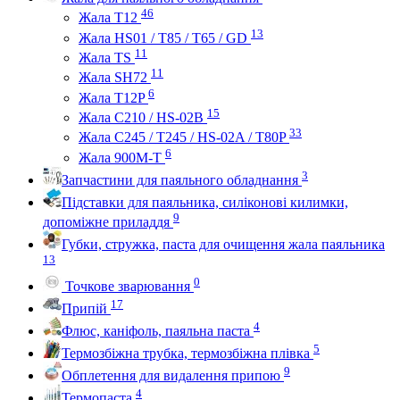
46
Жала Т12
13
Жала HS01 / T85 / T65 / GD
11
Жала TS
11
Жала SH72
6
Жала T12P
15
Жала C210 / HS-02B
33
Жала C245 / T245 / HS-02A / T80P
6
Жала 900M-T
3
Запчастини для паяльного обладнання
Підставки для паяльника, силіконові килимки,
9
допоміжне приладдя
Губки, стружка, паста для очищення жала паяльника
13
0
Точкове зварювання
17
Припій
4
Флюс, каніфоль, паяльна паста
5
Термозбіжна трубка, термозбіжна плівка
9
Обплетення для видалення припою
4
Термопаста