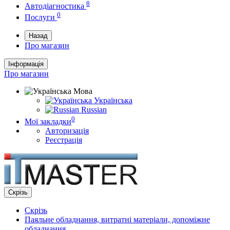
8
Автодіагностика
0
Послуги
Назад
Про магазин
Інформація
Про магазин
Мова
Українська
Russian
0
Мої закладки
Авторизація
Реєстрація
Скрізь
Скрізь
Паяльне обладнання, витратні матеріали, допоміжне
обладнання