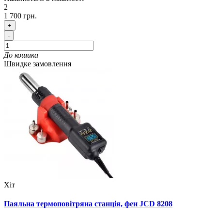
2
1 700 грн.
+
-
До кошика
Швидке замовлення
Хіт
Паяльна термоповітряна станція, фен JCD 8208