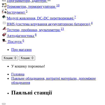
Програматори, адаптери
10
Термометри, терморегулятори
5
Інструмент
7
Модулі живлення, DC-DC перетворювачі
4
BMS (система керування акумуляторною батареєю)
23
Тестери, пробники, мультиметри
8
Автодіагностика
0
Послуги
Про магазин
Кошик
: 0
Кошик
: 0
У кошику порожньо!
Головна
Паяльне обладнання, витратні матеріали, допоміжне
обладнання
Паяльні станції