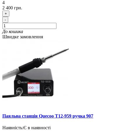
4
2 400 грн.
+
-
До кошика
Швидке замовлення
Паяльна станція Quecoo T12-959 ручка 907
Наявність:
Є в наявності