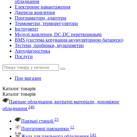
обладнання
Електронне навантаження
Джерела живлення
Програматори, адаптери
Термометри, терморегулятори
Інструмент
Модулі живлення, DC-DC перетворювачі
BMS (система керування акумуляторною батареєю)
Тестери, пробники, мультиметри
Автодіагностика
Послуги
Про магазин
Каталог
товарів
Каталог
товарів
Паяльне обладнання, витратні матеріали, допоміжне
240
обладнання
25
Паяльні станції
12
Портативні паяльники
141
Жала для паяльного обладнання