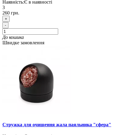
Наявність:
Є в наявності
3
260 грн.
+
-
До кошика
Швидке замовлення
Стружка для очищення жала паяльника "сфера"