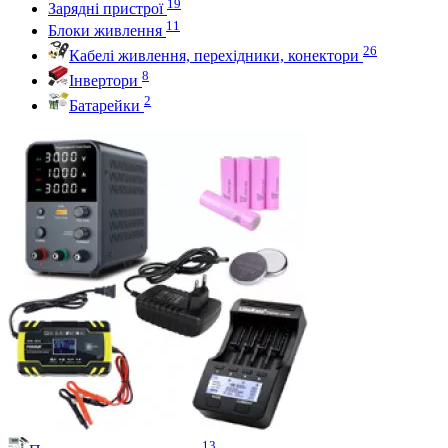
19
Зарядні пристрої
11
Блоки живлення
26
Кабелі живлення, перехідники, конектори
8
Інвертори
2
Батарейки
13