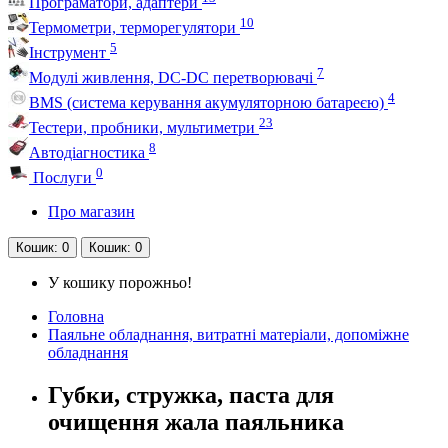
Програматори, адаптери
10
Термометри, терморегулятори
5
Інструмент
7
Модулі живлення, DC-DC перетворювачі
4
BMS (система керування акумуляторною батареєю)
23
Тестери, пробники, мультиметри
8
Автодіагностика
0
Послуги
Про магазин
Кошик
: 0
Кошик
: 0
У кошику порожньо!
Головна
Паяльне обладнання, витратні матеріали, допоміжне
обладнання
Губки, стружка, паста для
очищення жала паяльника