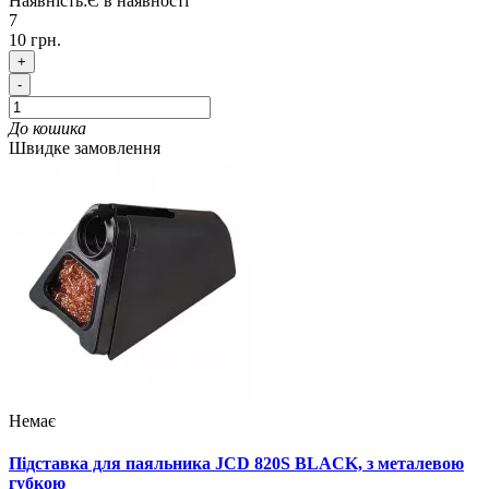
Наявність:
Є в наявності
7
10 грн.
+
-
До кошика
Швидке замовлення
Немає
Підставка для паяльника JCD 820S BLACK, з металевою
губкою