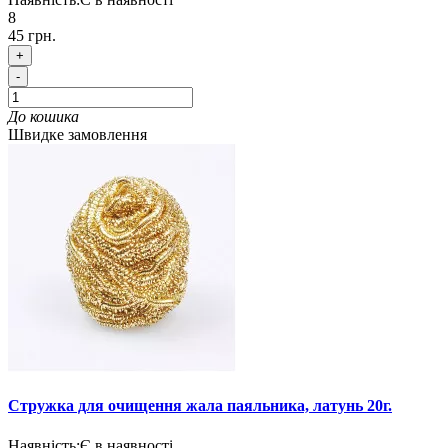
8
45 грн.
+
-
До кошика
Швидке замовлення
Стружка для очищення жала паяльника, латунь 20г.
Наявність:
Є в наявності