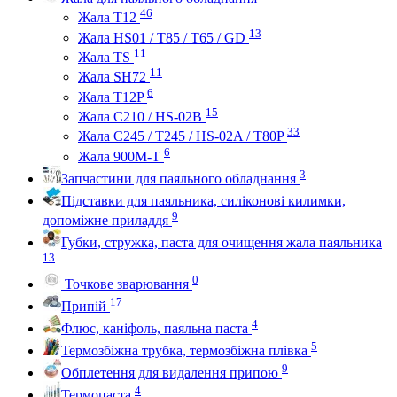
46
Жала Т12
13
Жала HS01 / T85 / T65 / GD
11
Жала TS
11
Жала SH72
6
Жала T12P
15
Жала C210 / HS-02B
33
Жала C245 / T245 / HS-02A / T80P
6
Жала 900M-T
3
Запчастини для паяльного обладнання
Підставки для паяльника, силіконові килимки,
9
допоміжне приладдя
Губки, стружка, паста для очищення жала паяльника
13
0
Точкове зварювання
17
Припій
4
Флюс, каніфоль, паяльна паста
5
Термозбіжна трубка, термозбіжна плівка
9
Обплетення для видалення припою
4
Термопаста