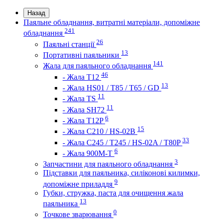
Назад
Паяльне обладнання, витратні матеріали, допоміжне
241
обладнання
26
Паяльні станції
13
Портативні паяльники
141
Жала для паяльного обладнання
46
- Жала Т12
13
- Жала HS01 / T85 / T65 / GD
11
- Жала TS
11
- Жала SH72
6
- Жала T12P
15
- Жала C210 / HS-02B
33
- Жала C245 / T245 / HS-02A / T80P
6
- Жала 900M-T
3
Запчастини для паяльного обладнання
Підставки для паяльника, силіконові килимки,
9
допоміжне приладдя
Губки, стружка, паста для очищення жала
13
паяльника
0
Точкове зварювання