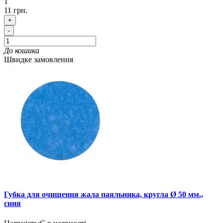
1
11 грн.
+
-
До кошика
Швидке замовлення
Губка для очищення жала паяльника, кругла Ø 50 мм.,
синя