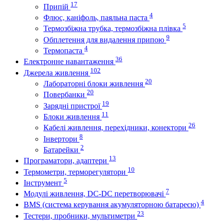
17
Припій
4
Флюс, каніфоль, паяльна паста
5
Термозбіжна трубка, термозбіжна плівка
9
Обплетення для видалення припою
4
Термопаста
36
Електронне навантаження
102
Джерела живлення
20
Лабораторні блоки живлення
20
Повербанки
19
Зарядні пристрої
11
Блоки живлення
26
Кабелі живлення, перехідники, конектори
8
Інвертори
2
Батарейки
13
Програматори, адаптери
10
Термометри, терморегулятори
5
Інструмент
7
Модулі живлення, DC-DC перетворювачі
4
BMS (система керування акумуляторною батареєю)
23
Тестери, пробники, мультиметри