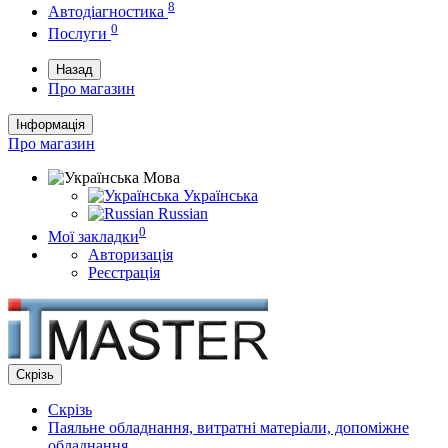
8
Автодіагностика
0
Послуги
Назад
Про магазин
Інформація
Про магазин
Мова
Українська
Russian
0
Мої закладки
Авторизація
Реєстрація
Скрізь
Скрізь
Паяльне обладнання, витратні матеріали, допоміжне
обладнання