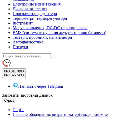
Електронне навантаження
Джерела живлення
Програматори, адаптери
Термометри, терморегулятори
Інструмент
Модулі живлення, DC-DC перетворювачі
BMS (система керування акумуляторною батареєю)
Тестери, пробники, мультиметри
Автодіагностика
Послуги
063
3187808
067
3297433
Написати через Telegram
Замовити зворотній дзвінок
Скрізь
Скрізь
Паяльне обладнання, витратні матеріали, допоміжне