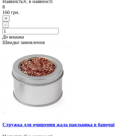
Наявність:
Є в наявності
8
160 грн.
+
-
До кошика
Швидке замовлення
Стружка для очищення жала паяльника в баночці