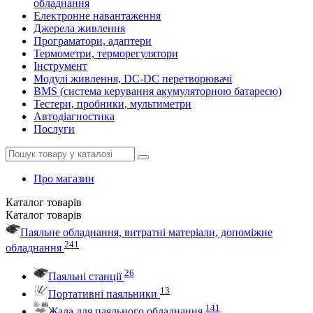
обладнання
Електронне навантаження
Джерела живлення
Програматори, адаптери
Термометри, терморегулятори
Інструмент
Модулі живлення, DC-DC перетворювачі
BMS (система керування акумуляторною батареєю)
Тестери, пробники, мультиметри
Автодіагностика
Послуги
Про магазин
Каталог
товарів
Каталог
товарів
Паяльне обладнання, витратні матеріали, допоміжне
241
обладнання
26
Паяльні станції
13
Портативні паяльники
141
Жала для паяльного обладнання