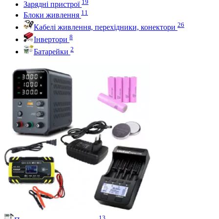
19
Зарядні пристрої
11
Блоки живлення
26
Кабелі живлення, перехідники, конектори
8
Інвертори
2
Батарейки
13