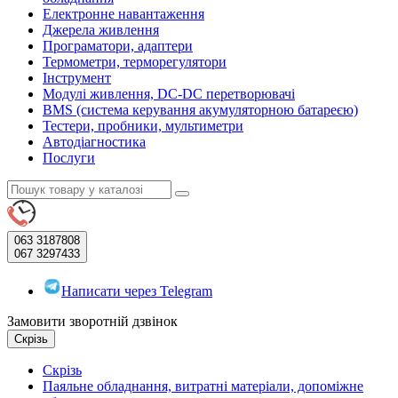
Електронне навантаження
Джерела живлення
Програматори, адаптери
Термометри, терморегулятори
Інструмент
Модулі живлення, DC-DC перетворювачі
BMS (система керування акумуляторною батареєю)
Тестери, пробники, мультиметри
Автодіагностика
Послуги
063
3187808
067
3297433
Написати через Telegram
Замовити зворотній дзвінок
Скрізь
Скрізь
Паяльне обладнання, витратні матеріали, допоміжне