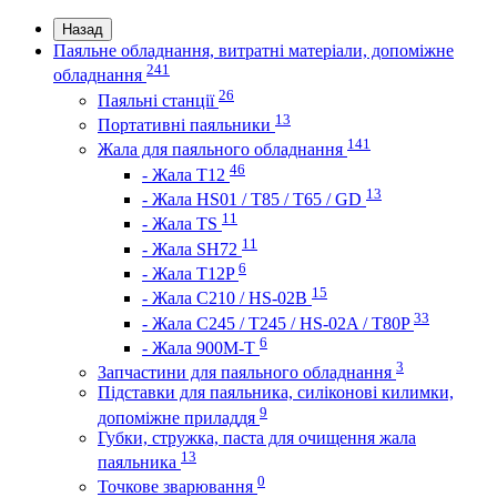
Назад
Паяльне обладнання, витратні матеріали, допоміжне
241
обладнання
26
Паяльні станції
13
Портативні паяльники
141
Жала для паяльного обладнання
46
- Жала Т12
13
- Жала HS01 / T85 / T65 / GD
11
- Жала TS
11
- Жала SH72
6
- Жала T12P
15
- Жала C210 / HS-02B
33
- Жала C245 / T245 / HS-02A / T80P
6
- Жала 900M-T
3
Запчастини для паяльного обладнання
Підставки для паяльника, силіконові килимки,
9
допоміжне приладдя
Губки, стружка, паста для очищення жала
13
паяльника
0
Точкове зварювання