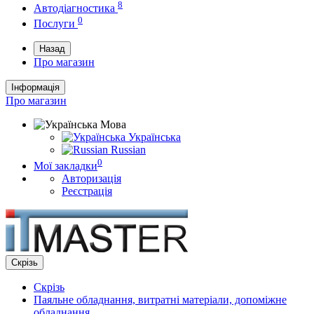
8
Автодіагностика
0
Послуги
Назад
Про магазин
Інформація
Про магазин
Мова
Українська
Russian
0
Мої закладки
Авторизація
Реєстрація
Скрізь
Скрізь
Паяльне обладнання, витратні матеріали, допоміжне
обладнання