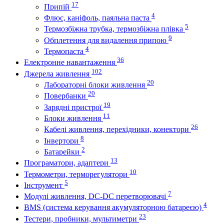
17
Припій
4
Флюс, каніфоль, паяльна паста
5
Термозбіжна трубка, термозбіжна плівка
9
Обплетення для видалення припою
4
Термопаста
36
Електронне навантаження
102
Джерела живлення
20
Лабораторні блоки живлення
20
Повербанки
19
Зарядні пристрої
11
Блоки живлення
26
Кабелі живлення, перехідники, конектори
8
Інвертори
2
Батарейки
13
Програматори, адаптери
10
Термометри, терморегулятори
5
Інструмент
7
Модулі живлення, DC-DC перетворювачі
4
BMS (система керування акумуляторною батареєю)
23
Тестери, пробники, мультиметри