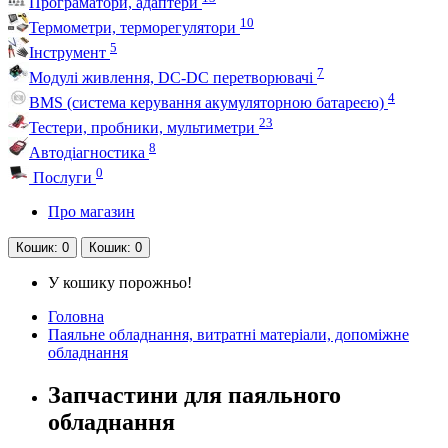
Програматори, адаптери
10
Термометри, терморегулятори
5
Інструмент
7
Модулі живлення, DC-DC перетворювачі
4
BMS (система керування акумуляторною батареєю)
23
Тестери, пробники, мультиметри
8
Автодіагностика
0
Послуги
Про магазин
Кошик
: 0
Кошик
: 0
У кошику порожньо!
Головна
Паяльне обладнання, витратні матеріали, допоміжне
обладнання
Запчастини для паяльного
обладнання