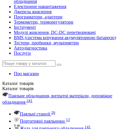
обладнання
Електронне навантаження
Джерела живлення
Програматори, адаптери
Термометри, терморегулятори
Інструмент
Модулі живлення, DC-DC перетворювачі
BMS (система керування акумуляторною батареєю)
Тестери, пробники, мультиметри
Автодіагностика
Послуги
Про магазин
Каталог
товарів
Каталог
товарів
Паяльне обладнання, витратні матеріали, допоміжне
241
обладнання
26
Паяльні станції
13
Портативні паяльники
141
Жала для паяльного обладнання