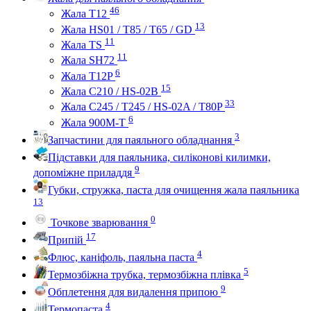
46
Жала Т12
13
Жала HS01 / T85 / T65 / GD
11
Жала TS
11
Жала SH72
6
Жала T12P
15
Жала C210 / HS-02B
33
Жала C245 / T245 / HS-02A / T80P
6
Жала 900M-T
3
Запчастини для паяльного обладнання
Підставки для паяльника, силіконові килимки,
9
допоміжне приладдя
Губки, стружка, паста для очищення жала паяльника
13
0
Точкове зварювання
17
Припій
4
Флюс, каніфоль, паяльна паста
5
Термозбіжна трубка, термозбіжна плівка
9
Обплетення для видалення припою
4
Термопаста