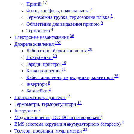
17
Припій
4
Флюс, каніфоль, паяльна паста
5
Термозбіжна трубка, термозбіжна плівка
9
Обплетення для видалення припою
4
Термопаста
36
Електронне навантаження
102
Джерела живлення
20
Лабораторні блоки живлення
20
Повербанки
19
Зарядні пристрої
11
Блоки живлення
26
Кабелі живлення, перехідники, конектори
8
Інвертори
2
Батарейки
13
Програматори, адаптери
10
Термометри, терморегулятори
5
Інструмент
7
Модулі живлення, DC-DC перетворювачі
4
BMS (система керування акумуляторною батареєю)
23
Тестери, пробники, мультиметри