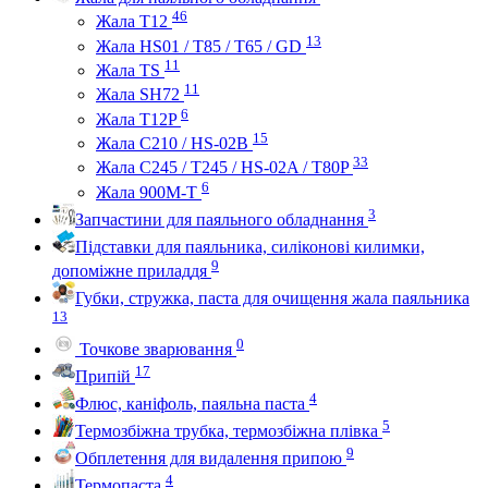
46
Жала Т12
13
Жала HS01 / T85 / T65 / GD
11
Жала TS
11
Жала SH72
6
Жала T12P
15
Жала C210 / HS-02B
33
Жала C245 / T245 / HS-02A / T80P
6
Жала 900M-T
3
Запчастини для паяльного обладнання
Підставки для паяльника, силіконові килимки,
9
допоміжне приладдя
Губки, стружка, паста для очищення жала паяльника
13
0
Точкове зварювання
17
Припій
4
Флюс, каніфоль, паяльна паста
5
Термозбіжна трубка, термозбіжна плівка
9
Обплетення для видалення припою
4
Термопаста