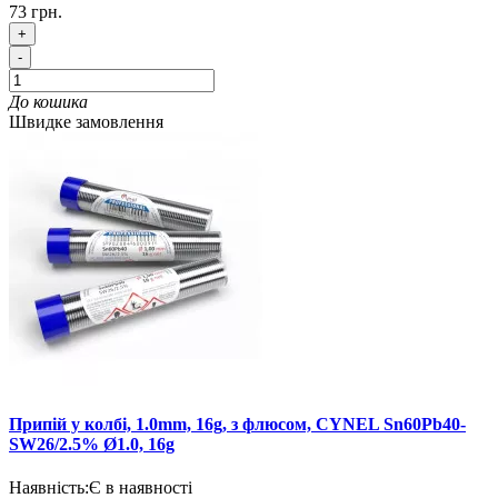
73 грн.
+
-
До кошика
Швидке замовлення
Припій у колбі, 1.0mm, 16g, з флюсом, CYNEL Sn60Pb40-
SW26/2.5% Ø1.0, 16g
Наявність:
Є в наявності