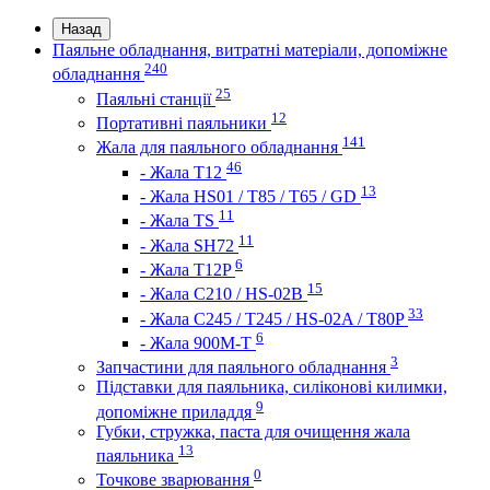
Назад
Паяльне обладнання, витратні матеріали, допоміжне
240
обладнання
25
Паяльні станції
12
Портативні паяльники
141
Жала для паяльного обладнання
46
- Жала Т12
13
- Жала HS01 / T85 / T65 / GD
11
- Жала TS
11
- Жала SH72
6
- Жала T12P
15
- Жала C210 / HS-02B
33
- Жала C245 / T245 / HS-02A / T80P
6
- Жала 900M-T
3
Запчастини для паяльного обладнання
Підставки для паяльника, силіконові килимки,
9
допоміжне приладдя
Губки, стружка, паста для очищення жала
13
паяльника
0
Точкове зварювання