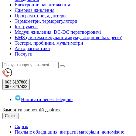
Електронне навантаження
Джерела живлення
Програматори, адаптери
Термометри, терморегулятори
Інструмент
Модулі живлення, DC-DC перетворювачі
BMS (система керування акумуляторною батареєю)
Тестери, пробники, мультиметри
Автодіагностика
Послуги
063
3187808
067
3297433
Написати через Telegram
Замовити зворотній дзвінок
Скрізь
Скрізь
Паяльне обладнання, витратні матеріали, допоміжне