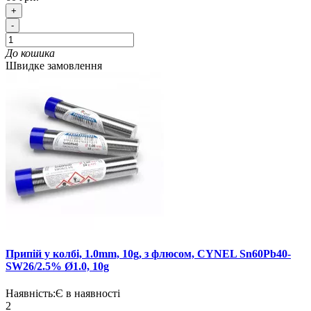
+
-
До кошика
Швидке замовлення
Припій у колбі, 1.0mm, 10g, з флюсом, CYNEL Sn60Pb40-
SW26/2.5% Ø1.0, 10g
Наявність:
Є в наявності
2