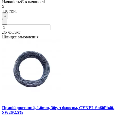
Наявність:
Є в наявності
5
120 грн.
+
-
До кошика
Швидке замовлення
Припій дротяний, 1.0mm, 30g, з флюсом, CYNEL Sn60Pb40-
SW26/2.5%