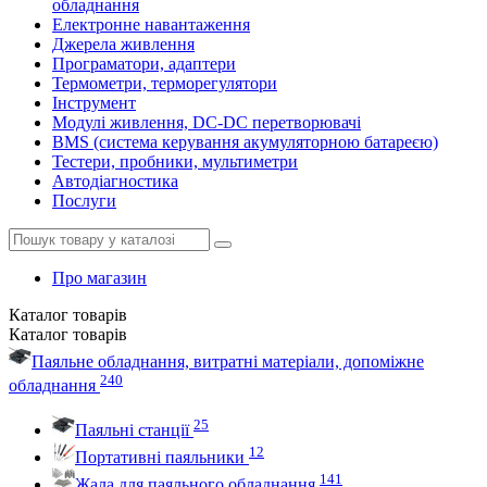
обладнання
Електронне навантаження
Джерела живлення
Програматори, адаптери
Термометри, терморегулятори
Інструмент
Модулі живлення, DC-DC перетворювачі
BMS (система керування акумуляторною батареєю)
Тестери, пробники, мультиметри
Автодіагностика
Послуги
Про магазин
Каталог
товарів
Каталог
товарів
Паяльне обладнання, витратні матеріали, допоміжне
240
обладнання
25
Паяльні станції
12
Портативні паяльники
141
Жала для паяльного обладнання