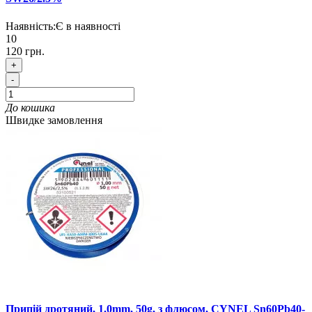
Наявність:
Є в наявності
10
120 грн.
+
-
До кошика
Швидке замовлення
Припій дротяний, 1.0mm, 50g, з флюсом, CYNEL Sn60Pb40-