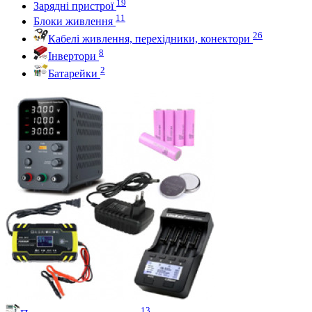
19
Зарядні пристрої
11
Блоки живлення
26
Кабелі живлення, перехідники, конектори
8
Інвертори
2
Батарейки
13