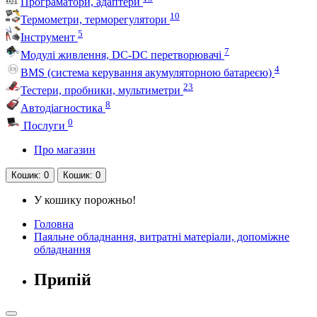
Програматори, адаптери
10
Термометри, терморегулятори
5
Інструмент
7
Модулі живлення, DC-DC перетворювачі
4
BMS (система керування акумуляторною батареєю)
23
Тестери, пробники, мультиметри
8
Автодіагностика
0
Послуги
Про магазин
Кошик
: 0
Кошик
: 0
У кошику порожньо!
Головна
Паяльне обладнання, витратні матеріали, допоміжне
обладнання
Припій