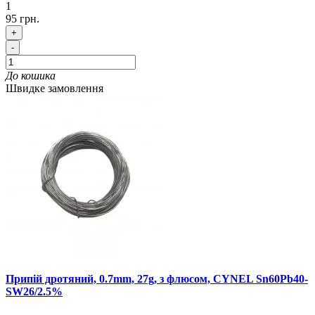
1
95 грн.
+
-
До кошика
Швидке замовлення
Припій дротяний, 0.7mm, 27g, з флюсом, CYNEL Sn60Pb40-
SW26/2.5%