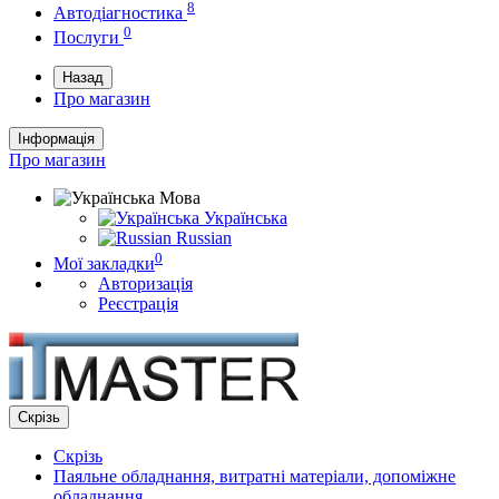
8
Автодіагностика
0
Послуги
Назад
Про магазин
Інформація
Про магазин
Мова
Українська
Russian
0
Мої закладки
Авторизація
Реєстрація
Скрізь
Скрізь
Паяльне обладнання, витратні матеріали, допоміжне
обладнання