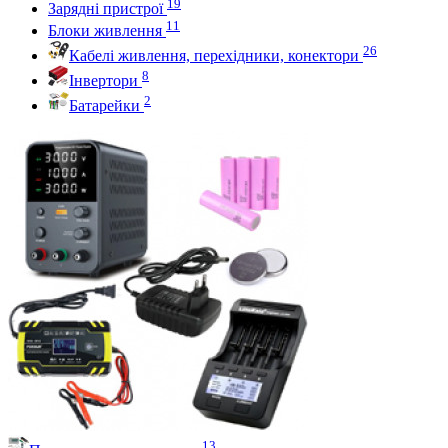
19
Зарядні пристрої
11
Блоки живлення
26
Кабелі живлення, перехідники, конектори
8
Інвертори
2
Батарейки
13