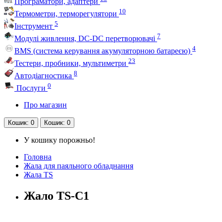
Програматори, адаптери
10
Термометри, терморегулятори
5
Інструмент
7
Модулі живлення, DC-DC перетворювачі
4
BMS (система керування акумуляторною батареєю)
23
Тестери, пробники, мультиметри
8
Автодіагностика
0
Послуги
Про магазин
Кошик
: 0
Кошик
: 0
У кошику порожньо!
Головна
Жала для паяльного обладнання
Жала TS
Жало TS-C1