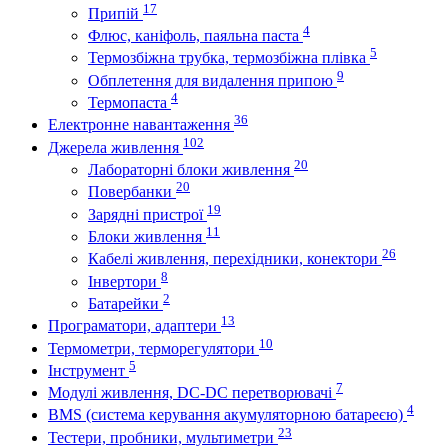
17
Припій
4
Флюс, каніфоль, паяльна паста
5
Термозбіжна трубка, термозбіжна плівка
9
Обплетення для видалення припою
4
Термопаста
36
Електронне навантаження
102
Джерела живлення
20
Лабораторні блоки живлення
20
Повербанки
19
Зарядні пристрої
11
Блоки живлення
26
Кабелі живлення, перехідники, конектори
8
Інвертори
2
Батарейки
13
Програматори, адаптери
10
Термометри, терморегулятори
5
Інструмент
7
Модулі живлення, DC-DC перетворювачі
4
BMS (система керування акумуляторною батареєю)
23
Тестери, пробники, мультиметри