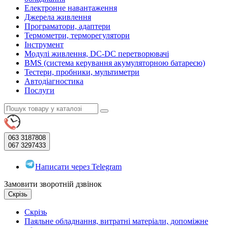
Електронне навантаження
Джерела живлення
Програматори, адаптери
Термометри, терморегулятори
Інструмент
Модулі живлення, DC-DC перетворювачі
BMS (система керування акумуляторною батареєю)
Тестери, пробники, мультиметри
Автодіагностика
Послуги
063
3187808
067
3297433
Написати через Telegram
Замовити зворотній дзвінок
Скрізь
Скрізь
Паяльне обладнання, витратні матеріали, допоміжне