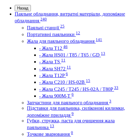
Назад
Паяльне обладнання, витратні матеріали, допоміжне
240
обладнання
25
Паяльні станції
12
Портативні паяльники
141
Жала для паяльного обладнання
46
- Жала Т12
13
- Жала HS01 / T85 / T65 / GD
11
- Жала TS
11
- Жала SH72
6
- Жала T12P
15
- Жала C210 / HS-02B
33
- Жала C245 / T245 / HS-02A / T80P
6
- Жала 900M-T
3
Запчастини для паяльного обладнання
Підставки для паяльника, силіконові килимки,
9
допоміжне приладдя
Губки, стружка, паста для очищення жала
13
паяльника
0
Точкове зварювання