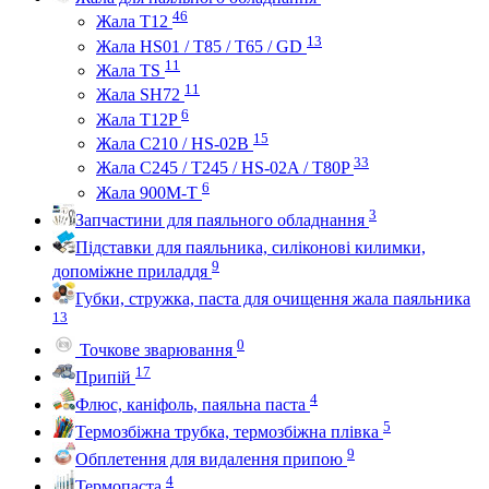
46
Жала Т12
13
Жала HS01 / T85 / T65 / GD
11
Жала TS
11
Жала SH72
6
Жала T12P
15
Жала C210 / HS-02B
33
Жала C245 / T245 / HS-02A / T80P
6
Жала 900M-T
3
Запчастини для паяльного обладнання
Підставки для паяльника, силіконові килимки,
9
допоміжне приладдя
Губки, стружка, паста для очищення жала паяльника
13
0
Точкове зварювання
17
Припій
4
Флюс, каніфоль, паяльна паста
5
Термозбіжна трубка, термозбіжна плівка
9
Обплетення для видалення припою
4
Термопаста