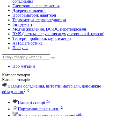
обладнання
Електронне навантаження
Джерела живлення
Програматори, адаптери
Термометри, терморегулятори
Інструмент
Модулі живлення, DC-DC перетворювачі
BMS (система керування акумуляторною батареєю)
Тестери, пробники, мультиметри
Автодіагностика
Послуги
Про магазин
Каталог
товарів
Каталог
товарів
Паяльне обладнання, витратні матеріали, допоміжне
240
обладнання
25
Паяльні станції
12
Портативні паяльники
141
Жала для паяльного обладнання