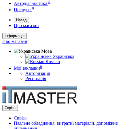
8
Автодіагностика
0
Послуги
Назад
Про магазин
Інформація
Про магазин
Мова
Українська
Russian
0
Мої закладки
Авторизація
Реєстрація
Скрізь
Скрізь
Паяльне обладнання, витратні матеріали, допоміжне
обладнання