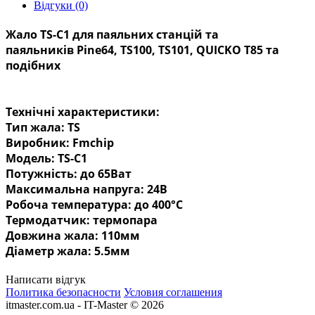
Відгуки (0)
Жало TS-C1 для паяльних станцій та
паяльників Pine64, TS100, TS101, QUICKO T85 та
подібних
Технічні характеристики:
Тип жала: TS
Виробник: Fmchip
Модель: TS-C1
Потужність: до 65Ват
Максимальна напруга: 24В
Робоча температура: до 400°C
Термодатчик: термопара
Довжина жала: 110мм
Діаметр жала: 5.5мм
Написати відгук
Политика безопасности
Условия соглашения
itmaster.com.ua - IT-Master © 2026