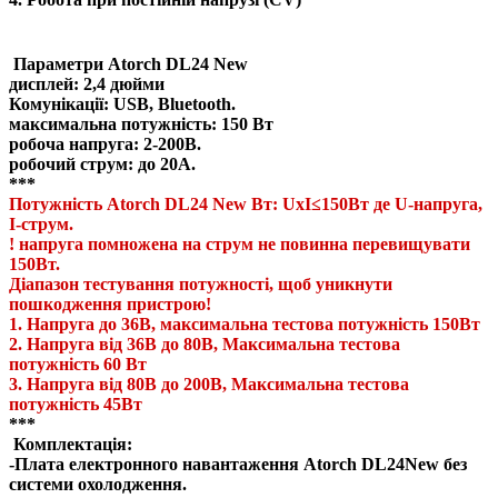
Параметри Atorch DL24 New
дисплей: 2,4 дюйми
Комунікації: USB, Bluetooth.
максимальна потужність: 150 Вт
робоча напруга: 2-200В.
робочий струм: до 20A.
***
Потужність Atorch DL24 New Вт: UxI≤150Вт де U-напруга,
I-струм.
! напруга помножена на струм не повинна перевищувати
150Вт.
Діапазон тестування потужності, щоб уникнути
пошкодження пристрою!
1. Напруга до 36В, максимальна тестова потужність 150Вт
2. Напруга від 36В до 80В, Максимальна тестова
потужність 60 Вт
3. Напруга від 80В до 200В, Максимальна тестова
потужність 45Вт
***
Комплектація:
-Плата електронного навантаження Atorch DL24New без
системи охолодження.