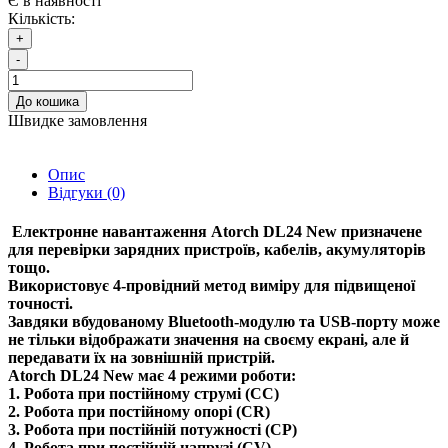
Є в наявності
Кількість:
+
-
До кошика
Швидке замовлення
Опис
Відгуки (0)
Електронне навантаження
Atorch DL24 New
призначене
для перевірки зарядних пристроїв, кабелів, акумуляторів
тощо.
Використовує 4-провідний метод виміру для підвищеної
точності.
Завдяки вбудованому Bluetooth-модулю та USB-порту може
не тільки відображати значення на своєму екрані, але й
передавати їх на зовнішній пристрій.
Atorch DL24 New має 4 режими роботи:
1. Робота при постійному струмі (CC)
2. Робота при постійному опорі (CR)
3. Робота при постійній потужності (CP)
4. Робота при постійній напрузі (CV)