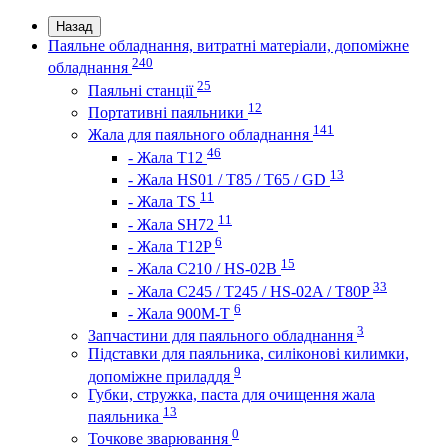
Назад
Паяльне обладнання, витратні матеріали, допоміжне
240
обладнання
25
Паяльні станції
12
Портативні паяльники
141
Жала для паяльного обладнання
46
- Жала Т12
13
- Жала HS01 / T85 / T65 / GD
11
- Жала TS
11
- Жала SH72
6
- Жала T12P
15
- Жала C210 / HS-02B
33
- Жала C245 / T245 / HS-02A / T80P
6
- Жала 900M-T
3
Запчастини для паяльного обладнання
Підставки для паяльника, силіконові килимки,
9
допоміжне приладдя
Губки, стружка, паста для очищення жала
13
паяльника
0
Точкове зварювання