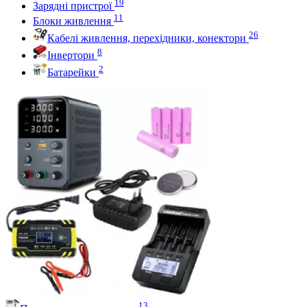
19
Зарядні пристрої
11
Блоки живлення
26
Кабелі живлення, перехідники, конектори
8
Інвертори
2
Батарейки
13