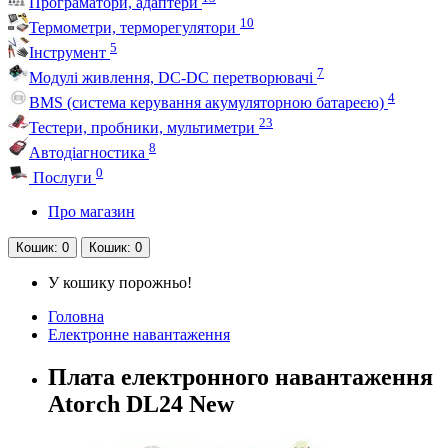
Програматори, адаптери
10
Термометри, терморегулятори
5
Інструмент
7
Модулі живлення, DC-DC перетворювачі
4
BMS (система керування акумуляторною батареєю)
23
Тестери, пробники, мультиметри
8
Автодіагностика
0
Послуги
Про магазин
Кошик
: 0
Кошик
: 0
У кошику порожньо!
Головна
Електронне навантаження
Плата електронного навантаження
Atorch DL24 New