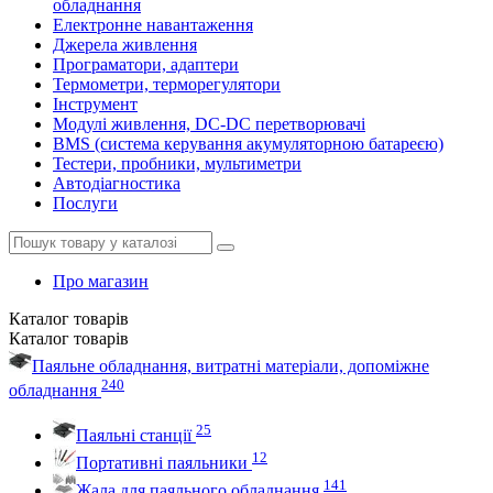
обладнання
Електронне навантаження
Джерела живлення
Програматори, адаптери
Термометри, терморегулятори
Інструмент
Модулі живлення, DC-DC перетворювачі
BMS (система керування акумуляторною батареєю)
Тестери, пробники, мультиметри
Автодіагностика
Послуги
Про магазин
Каталог
товарів
Каталог
товарів
Паяльне обладнання, витратні матеріали, допоміжне
240
обладнання
25
Паяльні станції
12
Портативні паяльники
141
Жала для паяльного обладнання