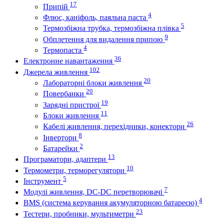
17
Припій
4
Флюс, каніфоль, паяльна паста
5
Термозбіжна трубка, термозбіжна плівка
9
Обплетення для видалення припою
4
Термопаста
36
Електронне навантаження
102
Джерела живлення
20
Лабораторні блоки живлення
20
Повербанки
19
Зарядні пристрої
11
Блоки живлення
26
Кабелі живлення, перехідники, конектори
8
Інвертори
2
Батарейки
13
Програматори, адаптери
10
Термометри, терморегулятори
5
Інструмент
7
Модулі живлення, DC-DC перетворювачі
4
BMS (система керування акумуляторною батареєю)
23
Тестери, пробники, мультиметри