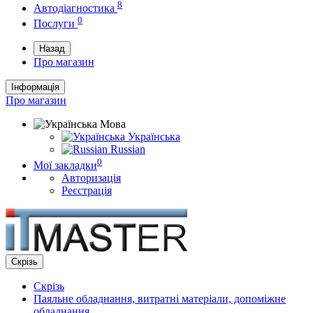
8
Автодіагностика
0
Послуги
Назад
Про магазин
Інформація
Про магазин
Мова
Українська
Russian
0
Мої закладки
Авторизація
Реєстрація
Скрізь
Скрізь
Паяльне обладнання, витратні матеріали, допоміжне
обладнання