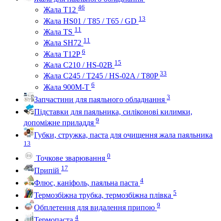
46
Жала Т12
13
Жала HS01 / T85 / T65 / GD
11
Жала TS
11
Жала SH72
6
Жала T12P
15
Жала C210 / HS-02B
33
Жала C245 / T245 / HS-02A / T80P
6
Жала 900M-T
3
Запчастини для паяльного обладнання
Підставки для паяльника, силіконові килимки,
9
допоміжне приладдя
Губки, стружка, паста для очищення жала паяльника
13
0
Точкове зварювання
17
Припій
4
Флюс, каніфоль, паяльна паста
5
Термозбіжна трубка, термозбіжна плівка
9
Обплетення для видалення припою
4
Термопаста