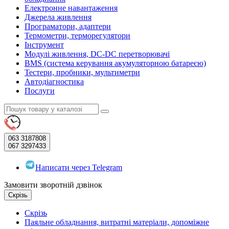
Електронне навантаження
Джерела живлення
Програматори, адаптери
Термометри, терморегулятори
Інструмент
Модулі живлення, DC-DC перетворювачі
BMS (система керування акумуляторною батареєю)
Тестери, пробники, мультиметри
Автодіагностика
Послуги
063
3187808
067
3297433
Написати через Telegram
Замовити зворотній дзвінок
Скрізь
Скрізь
Паяльне обладнання, витратні матеріали, допоміжне