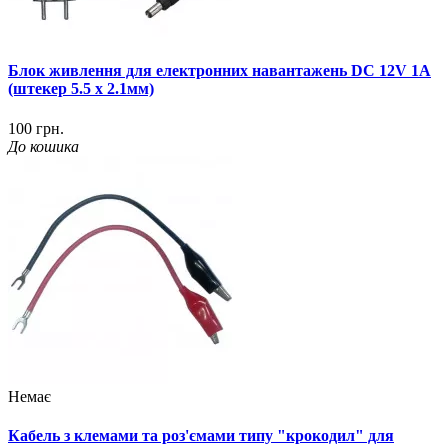
Блок живлення для електронних навантажень DC 12V 1A
(штекер 5.5 x 2.1мм)
100 грн.
До кошика
Немає
Кабель з клемами та роз'ємами типу "крокодил" для