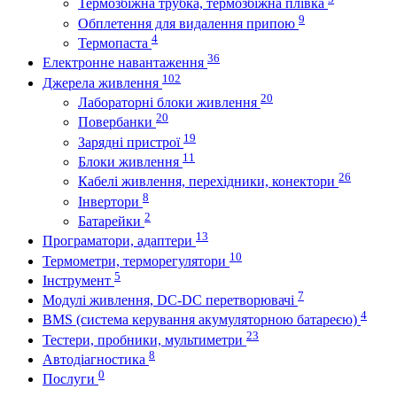
Термозбіжна трубка, термозбіжна плівка
9
Обплетення для видалення припою
4
Термопаста
36
Електронне навантаження
102
Джерела живлення
20
Лабораторні блоки живлення
20
Повербанки
19
Зарядні пристрої
11
Блоки живлення
26
Кабелі живлення, перехідники, конектори
8
Інвертори
2
Батарейки
13
Програматори, адаптери
10
Термометри, терморегулятори
5
Інструмент
7
Модулі живлення, DC-DC перетворювачі
4
BMS (система керування акумуляторною батареєю)
23
Тестери, пробники, мультиметри
8
Автодіагностика
0
Послуги