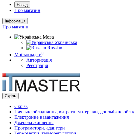
Назад
Про магазин
Інформація
Про магазин
Мова
Українська
Russian
0
Мої закладки
Авторизація
Реєстрація
Скрізь
Скрізь
Паяльне обладнання, витратні матеріали, допоміжне обл
Електронне навантаження
Джерела живлення
Програматори, адаптери
Термометри, терморегулятори