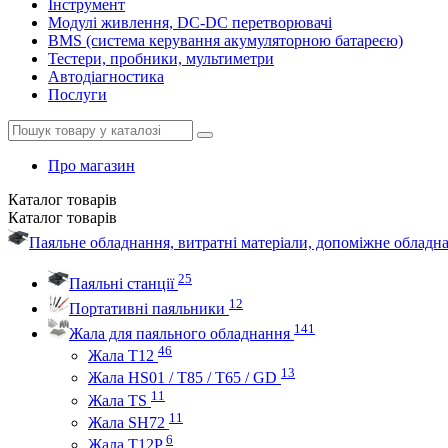
Інструмент
Модулі живлення, DC-DC перетворювачі
BMS (система керування акумуляторною батареєю)
Тестери, пробники, мультиметри
Автодіагностика
Послуги
Про магазин
Каталог
товарів
Каталог
товарів
Паяльне обладнання, витратні матеріали, допоміжне облад
25
Паяльні станції
12
Портативні паяльники
141
Жала для паяльного обладнання
46
Жала Т12
13
Жала HS01 / T85 / T65 / GD
11
Жала TS
11
Жала SH72
6
Жала T12P