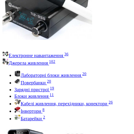
36
Електронне навантаження
102
Джерела живлення
20
Лабораторні блоки живлення
20
Повербанки
19
Зарядні пристрої
11
Блоки живлення
26
Кабелі живлення, перехідники, конектори
8
Інвертори
2
Батарейки