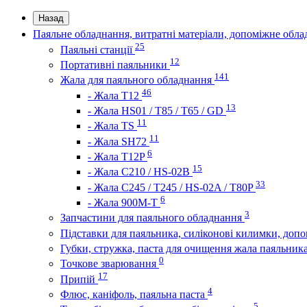
Назад
Паяльне обладнання, витратні матеріали, допоміжне обл
25
Паяльні станції
12
Портативні паяльники
141
Жала для паяльного обладнання
46
- Жала Т12
13
- Жала HS01 / T85 / T65 / GD
11
- Жала TS
11
- Жала SH72
6
- Жала T12P
15
- Жала C210 / HS-02B
33
- Жала C245 / T245 / HS-02A / T80P
6
- Жала 900M-T
3
Запчастини для паяльного обладнання
Підставки для паяльника, силіконові килимки, доп
Губки, стружка, паста для очищення жала паяльник
0
Точкове зварювання
17
Припій
4
Флюс, каніфоль, паяльна паста
5