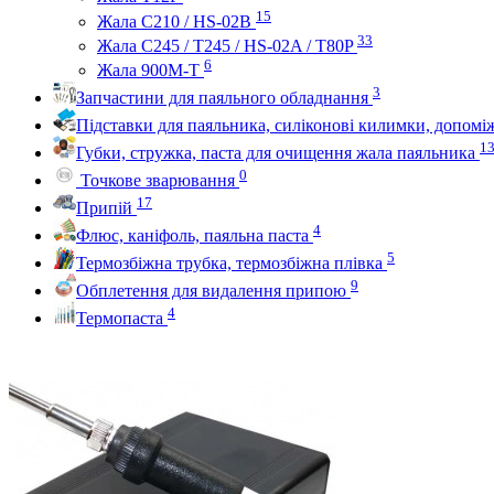
15
Жала C210 / HS-02B
33
Жала C245 / T245 / HS-02A / T80P
6
Жала 900M-T
3
Запчастини для паяльного обладнання
Підставки для паяльника, силіконові килимки, допом
1
Губки, стружка, паста для очищення жала паяльника
0
Точкове зварювання
17
Припій
4
Флюс, каніфоль, паяльна паста
5
Термозбіжна трубка, термозбіжна плівка
9
Обплетення для видалення припою
4
Термопаста