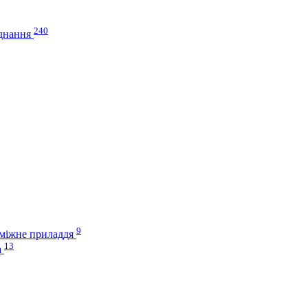
240
аднання
9
оміжне приладдя
13
а