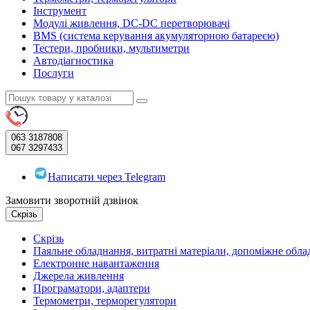
Інструмент
Модулі живлення, DC-DC перетворювачі
BMS (система керування акумуляторною батареєю)
Тестери, пробники, мультиметри
Автодіагностика
Послуги
063
3187808
067
3297433
Написати через Telegram
Замовити зворотній дзвінок
Скрізь
Скрізь
Паяльне обладнання, витратні матеріали, допоміжне обл
Електронне навантаження
Джерела живлення
Програматори, адаптери
Термометри, терморегулятори