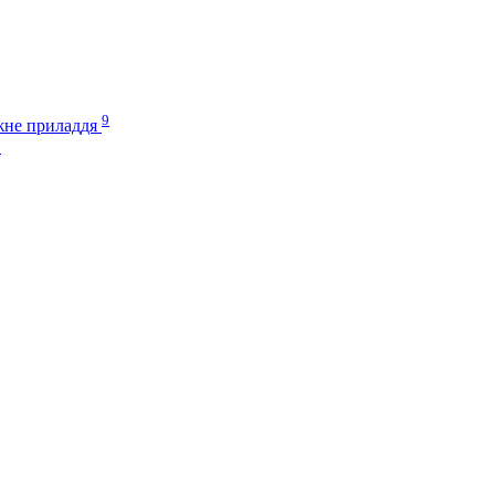
9
іжне приладдя
3