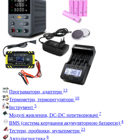
13
Програматори, адаптери
10
Термометри, терморегулятори
5
Інструмент
7
Модулі живлення, DC-DC перетворювачі
4
BMS (система керування акумуляторною батареєю)
23
Тестери, пробники, мультиметри
8
Автодіагностика