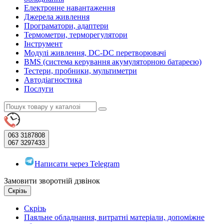
Електронне навантаження
Джерела живлення
Програматори, адаптери
Термометри, терморегулятори
Інструмент
Модулі живлення, DC-DC перетворювачі
BMS (система керування акумуляторною батареєю)
Тестери, пробники, мультиметри
Автодіагностика
Послуги
063
3187808
067
3297433
Написати через Telegram
Замовити зворотній дзвінок
Скрізь
Скрізь
Паяльне обладнання, витратні матеріали, допоміжне