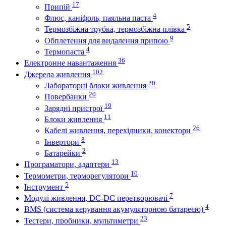
17
Припій
4
Флюс, каніфоль, паяльна паста
5
Термозбіжна трубка, термозбіжна плівка
9
Обплетення для видалення припою
4
Термопаста
36
Електронне навантаження
102
Джерела живлення
20
Лабораторні блоки живлення
20
Повербанки
19
Зарядні пристрої
11
Блоки живлення
26
Кабелі живлення, перехідники, конектори
8
Інвертори
2
Батарейки
13
Програматори, адаптери
10
Термометри, терморегулятори
5
Інструмент
7
Модулі живлення, DC-DC перетворювачі
4
BMS (система керування акумуляторною батареєю)
23
Тестери, пробники, мультиметри