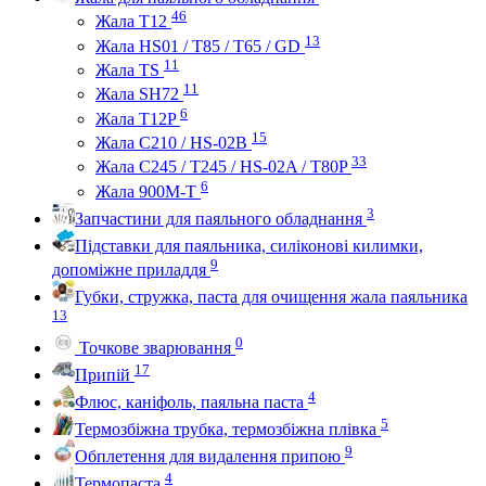
46
Жала Т12
13
Жала HS01 / T85 / T65 / GD
11
Жала TS
11
Жала SH72
6
Жала T12P
15
Жала C210 / HS-02B
33
Жала C245 / T245 / HS-02A / T80P
6
Жала 900M-T
3
Запчастини для паяльного обладнання
Підставки для паяльника, силіконові килимки,
9
допоміжне приладдя
Губки, стружка, паста для очищення жала паяльника
13
0
Точкове зварювання
17
Припій
4
Флюс, каніфоль, паяльна паста
5
Термозбіжна трубка, термозбіжна плівка
9
Обплетення для видалення припою
4
Термопаста