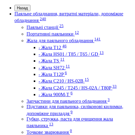
Назад
Паяльне обладнання, витратні матеріали, допоміжне
240
обладнання
25
Паяльні станції
12
Портативні паяльники
141
Жала для паяльного обладнання
46
- Жала Т12
13
- Жала HS01 / T85 / T65 / GD
11
- Жала TS
11
- Жала SH72
6
- Жала T12P
15
- Жала C210 / HS-02B
33
- Жала C245 / T245 / HS-02A / T80P
6
- Жала 900M-T
3
Запчастини для паяльного обладнання
Підставки для паяльника, силіконові килимки,
9
допоміжне приладдя
Губки, стружка, паста для очищення жала
13
паяльника
0
Точкове зварювання