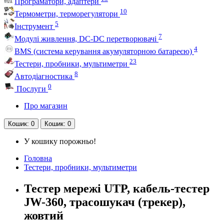
Програматори, адаптери
10
Термометри, терморегулятори
5
Інструмент
7
Модулі живлення, DC-DC перетворювачі
4
BMS (система керування акумуляторною батареєю)
23
Тестери, пробники, мультиметри
8
Автодіагностика
0
Послуги
Про магазин
Кошик
: 0
Кошик
: 0
У кошику порожньо!
Головна
Тестери, пробники, мультиметри
Тестер мережі UTP, кабель-тестер
JW-360, трасошукач (трекер),
жовтий