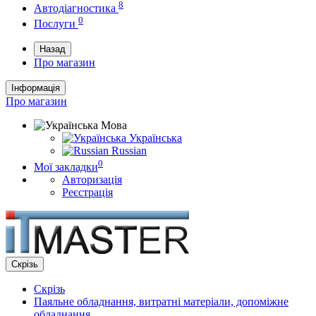
8
Автодіагностика
0
Послуги
Назад
Про магазин
Інформація
Про магазин
Мова
Українська
Russian
0
Мої закладки
Авторизація
Реєстрація
Скрізь
Скрізь
Паяльне обладнання, витратні матеріали, допоміжне
обладнання