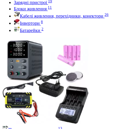
19
Зарядні пристрої
11
Блоки живлення
26
Кабелі живлення, перехідники, конектори
8
Інвертори
2
Батарейки
13