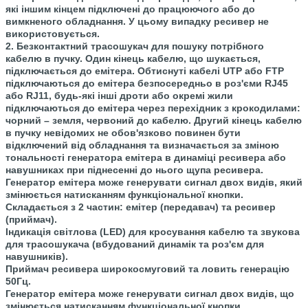
які іншим кінцем підключені до працюючого або до
вимкненого обладнання. У цьому випадку ресивер не
використовується.
2. Безконтактний трасошукач для пошуку потрібного
кабелю в пучку. Один кінець кабелю, що шукається,
підключається до емітера. Обтиснуті кабелі UTP або FTP
підключаються до емітера безпосередньо в роз'єми RJ45
або RJ11, будь-які інші дроти або окремі жили
підключаються до емітера через перехідник з крокодилами:
чорний – земля, червоний до кабелю. Другий кінець кабелю
в пучку невідомих не обов'язково повинен бути
відключений від обладнання та визначається за зміною
тональності генератора емітера в динаміці ресивера або
навушниках при піднесенні до нього щупа ресивера.
Генератор емітера може генерувати сигнал двох видів, який
змінюється натисканням функціональної кнопки.
Складається з 2 частин: емітер (передавач) та ресивер
(приймач).
Індикація світлова (LED) для кросування кабелю та звукова
для трасошукача (вбудований динамік та роз'єм для
навушників).
Приймач ресивера широкосмуговий та ловить генерацію
50Гц.
Генератор емітера може генерувати сигнал двох видів, що
змінюється натисканням функціональної кнопки.