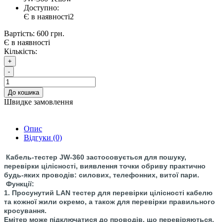
Доступно:
Є в наявності
2
Вартість:
600 грн.
Є в наявності
Кількість:
+
-
До кошика
Швидке замовлення
Опис
Відгуки (0)
Кабель-тестер JW-360 застосовується для пошуку,
перевірки цілісності, виявлення точки обриву практично
будь-яких проводів: силових, телефонних, витої пари.
Функції:
1. Просунутий LAN тестер для перевірки цілісності кабелю
та кожної жили окремо, а також для перевірки правильного
кросування.
Емітер може підключатися до проводів, що перевіряються,