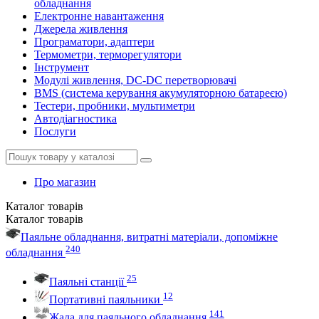
обладнання
Електронне навантаження
Джерела живлення
Програматори, адаптери
Термометри, терморегулятори
Інструмент
Модулі живлення, DC-DC перетворювачі
BMS (система керування акумуляторною батареєю)
Тестери, пробники, мультиметри
Автодіагностика
Послуги
Про магазин
Каталог
товарів
Каталог
товарів
Паяльне обладнання, витратні матеріали, допоміжне
240
обладнання
25
Паяльні станції
12
Портативні паяльники
141
Жала для паяльного обладнання