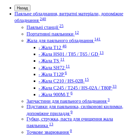
Назад
Паяльне обладнання, витратні матеріали, допоміжне
240
обладнання
25
Паяльні станції
12
Портативні паяльники
141
Жала для паяльного обладнання
46
- Жала Т12
13
- Жала HS01 / T85 / T65 / GD
11
- Жала TS
11
- Жала SH72
6
- Жала T12P
15
- Жала C210 / HS-02B
33
- Жала C245 / T245 / HS-02A / T80P
6
- Жала 900M-T
3
Запчастини для паяльного обладнання
Підставки для паяльника, силіконові килимки,
9
допоміжне приладдя
Губки, стружка, паста для очищення жала
13
паяльника
0
Точкове зварювання