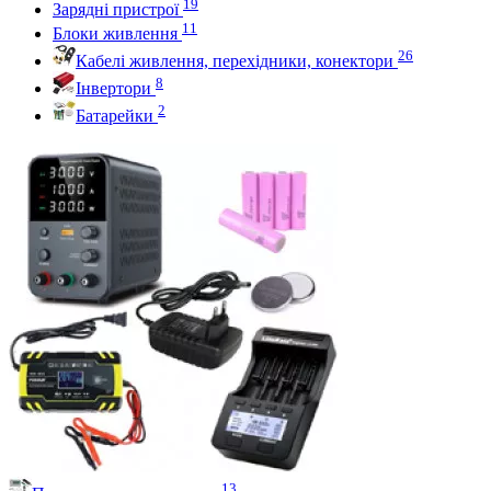
19
Зарядні пристрої
11
Блоки живлення
26
Кабелі живлення, перехідники, конектори
8
Інвертори
2
Батарейки
13