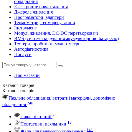
обладнання
Електронне навантаження
Джерела живлення
Програматори, адаптери
Термометри, терморегулятори
Інструмент
Модулі живлення, DC-DC перетворювачі
BMS (система керування акумуляторною батареєю)
Тестери, пробники, мультиметри
Автодіагностика
Послуги
Про магазин
Каталог
товарів
Каталог
товарів
Паяльне обладнання, витратні матеріали, допоміжне
240
обладнання
25
Паяльні станції
12
Портативні паяльники
141
Жала для паяльного обладнання