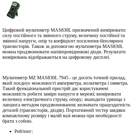
Цифровий мультиметр MAS830L призначений вимірювати:
силу постійного та змінного струму, величину постійної та
змінної напруги, опір та коефіцієнт посилення біполярних
транзисторів. Також за допомогою мультиметра MAS830L
можна продзвонювати напівпровідникові діоди. Результати
вимірювань відображаються на цифровому дисплеї.
Мультиметр MZ MAS830L 7945 - це досить точний прилад,
який поєднує можливості амперметра, вольтметра і омметра.
Такий функціональний пристрій дає користувачеві
можливість робити заміри напруги в мережі; вимірювати
величину електричного струму, опору; знаходити урвища з
ланцюга методом продзвонювання; визначати працездатність
деталей (транзисторів, діодів). Портативний тестер завдяки
компактному розміру і малій вазі можна при необхідності
брати з собою.
Рейтинг: