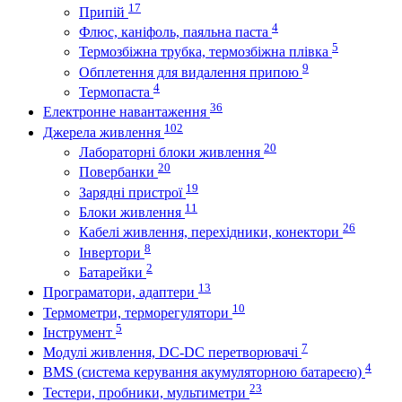
17
Припій
4
Флюс, каніфоль, паяльна паста
5
Термозбіжна трубка, термозбіжна плівка
9
Обплетення для видалення припою
4
Термопаста
36
Електронне навантаження
102
Джерела живлення
20
Лабораторні блоки живлення
20
Повербанки
19
Зарядні пристрої
11
Блоки живлення
26
Кабелі живлення, перехідники, конектори
8
Інвертори
2
Батарейки
13
Програматори, адаптери
10
Термометри, терморегулятори
5
Інструмент
7
Модулі живлення, DC-DC перетворювачі
4
BMS (система керування акумуляторною батареєю)
23
Тестери, пробники, мультиметри