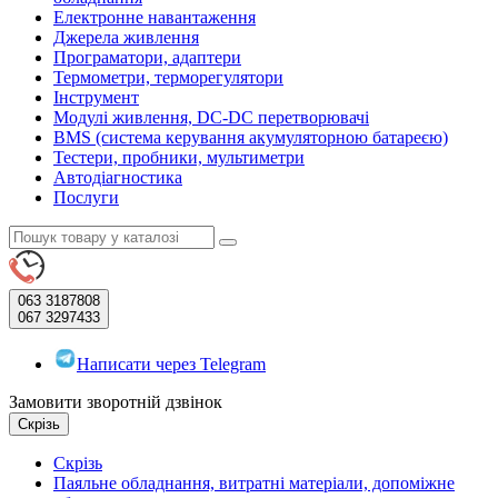
Електронне навантаження
Джерела живлення
Програматори, адаптери
Термометри, терморегулятори
Інструмент
Модулі живлення, DC-DC перетворювачі
BMS (система керування акумуляторною батареєю)
Тестери, пробники, мультиметри
Автодіагностика
Послуги
063
3187808
067
3297433
Написати через Telegram
Замовити зворотній дзвінок
Скрізь
Скрізь
Паяльне обладнання, витратні матеріали, допоміжне