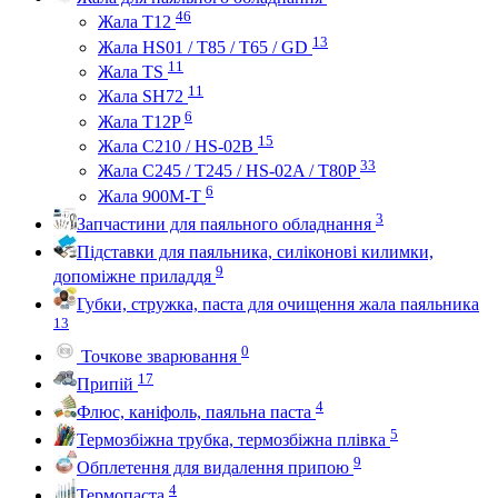
46
Жала Т12
13
Жала HS01 / T85 / T65 / GD
11
Жала TS
11
Жала SH72
6
Жала T12P
15
Жала C210 / HS-02B
33
Жала C245 / T245 / HS-02A / T80P
6
Жала 900M-T
3
Запчастини для паяльного обладнання
Підставки для паяльника, силіконові килимки,
9
допоміжне приладдя
Губки, стружка, паста для очищення жала паяльника
13
0
Точкове зварювання
17
Припій
4
Флюс, каніфоль, паяльна паста
5
Термозбіжна трубка, термозбіжна плівка
9
Обплетення для видалення припою
4
Термопаста