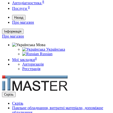
8
Автодіагностика
0
Послуги
Назад
Про магазин
Інформація
Про магазин
Мова
Українська
Russian
0
Мої закладки
Авторизація
Реєстрація
Скрізь
Скрізь
Паяльне обладнання, витратні матеріали, допоміжне
обладнання