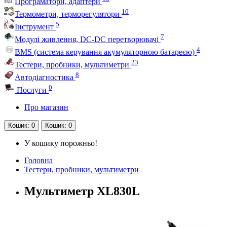
Програматори, адаптери
10
Термометри, терморегулятори
5
Інструмент
7
Модулі живлення, DC-DC перетворювачі
4
BMS (система керування акумуляторною батареєю)
23
Тестери, пробники, мультиметри
8
Автодіагностика
0
Послуги
Про магазин
Кошик
: 0
Кошик
: 0
У кошику порожньо!
Головна
Тестери, пробники, мультиметри
Мультиметр XL830L