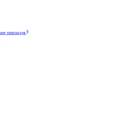
9
іжне приладдя
3