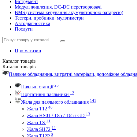
Інструмент
Модулі живлення, DC-DC перетворювачі
BMS (система керування акумуляторною батареєю)
Тестери, пробники, мультиметри
Автодіагностика
Послуги
Про магазин
Каталог
товарів
Каталог
товарів
Паяльне обладнання, витратні матеріали, допоміжне облад
25
Паяльні станції
12
Портативні паяльники
141
Жала для паяльного обладнання
46
Жала Т12
13
Жала HS01 / T85 / T65 / GD
11
Жала TS
11
Жала SH72
6
Жала T12P