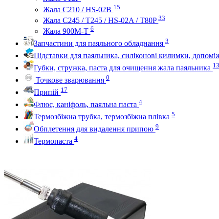
15
Жала C210 / HS-02B
33
Жала C245 / T245 / HS-02A / T80P
6
Жала 900M-T
3
Запчастини для паяльного обладнання
Підставки для паяльника, силіконові килимки, допом
1
Губки, стружка, паста для очищення жала паяльника
0
Точкове зварювання
17
Припій
4
Флюс, каніфоль, паяльна паста
5
Термозбіжна трубка, термозбіжна плівка
9
Обплетення для видалення припою
4
Термопаста