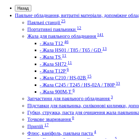
Назад
Паяльне обладнання, витратні матеріали, допоміжне обл
25
Паяльні станції
12
Портативні паяльники
141
Жала для паяльного обладнання
46
- Жала Т12
13
- Жала HS01 / T85 / T65 / GD
11
- Жала TS
11
- Жала SH72
6
- Жала T12P
15
- Жала C210 / HS-02B
33
- Жала C245 / T245 / HS-02A / T80P
6
- Жала 900M-T
3
Запчастини для паяльного обладнання
Підставки для паяльника, силіконові килимки, доп
Губки, стружка, паста для очищення жала паяльник
0
Точкове зварювання
17
Припій
4
Флюс, каніфоль, паяльна паста
5