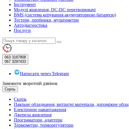
Інструмент
Модулі живлення, DC-DC перетворювачі
BMS (система керування акумуляторною батареєю)
Тестери, пробники, мультиметри
Автодіагностика
Послуги
063
3187808
067
3297433
Написати через Telegram
Замовити зворотній дзвінок
Скрізь
Скрізь
Паяльне обладнання, витратні матеріали, допоміжне обл
Електронне навантаження
Джерела живлення
Програматори, адаптери
Термометри, терморегулятори