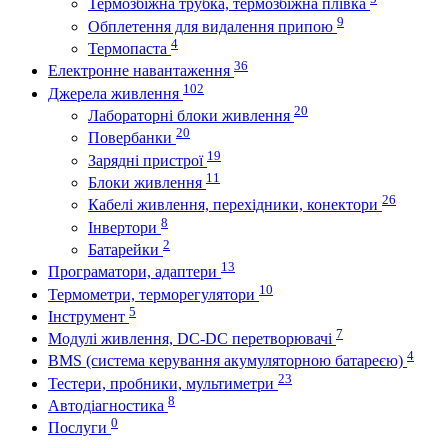
Термозбіжна трубка, термозбіжна плівка
9
Обплетення для видалення припою
4
Термопаста
36
Електронне навантаження
102
Джерела живлення
20
Лабораторні блоки живлення
20
Повербанки
19
Зарядні пристрої
11
Блоки живлення
26
Кабелі живлення, перехідники, конектори
8
Інвертори
2
Батарейки
13
Програматори, адаптери
10
Термометри, терморегулятори
5
Інструмент
7
Модулі живлення, DC-DC перетворювачі
4
BMS (система керування акумуляторною батареєю)
23
Тестери, пробники, мультиметри
8
Автодіагностика
0
Послуги