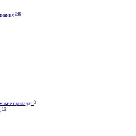
240
аднання
9
оміжне приладдя
13
а