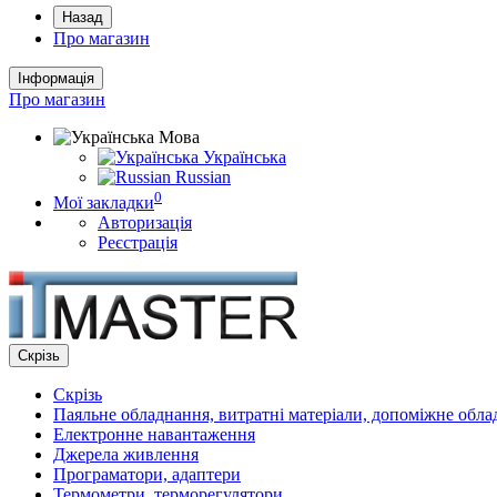
Назад
Про магазин
Інформація
Про магазин
Мова
Українська
Russian
0
Мої закладки
Авторизація
Реєстрація
Скрізь
Скрізь
Паяльне обладнання, витратні матеріали, допоміжне обл
Електронне навантаження
Джерела живлення
Програматори, адаптери
Термометри, терморегулятори