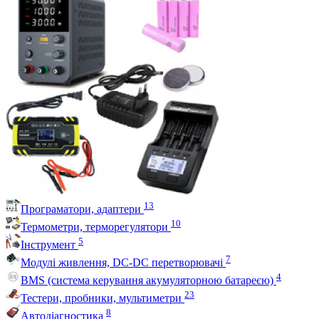
13
Програматори, адаптери
10
Термометри, терморегулятори
5
Інструмент
7
Модулі живлення, DC-DC перетворювачі
4
BMS (система керування акумуляторною батареєю)
23
Тестери, пробники, мультиметри
8
Автодіагностика