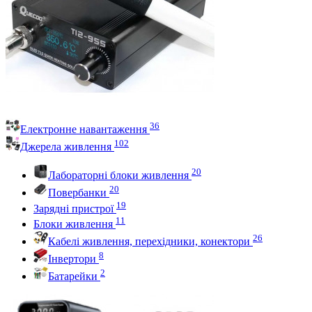
36
Електронне навантаження
102
Джерела живлення
20
Лабораторні блоки живлення
20
Повербанки
19
Зарядні пристрої
11
Блоки живлення
26
Кабелі живлення, перехідники, конектори
8
Інвертори
2
Батарейки