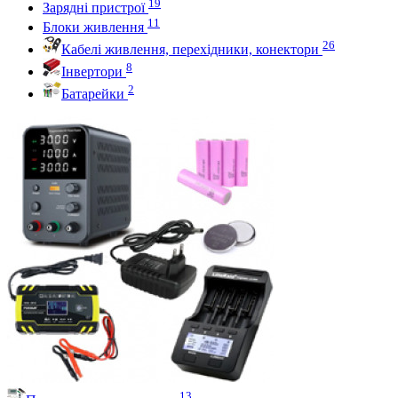
19
Зарядні пристрої
11
Блоки живлення
26
Кабелі живлення, перехідники, конектори
8
Інвертори
2
Батарейки
13