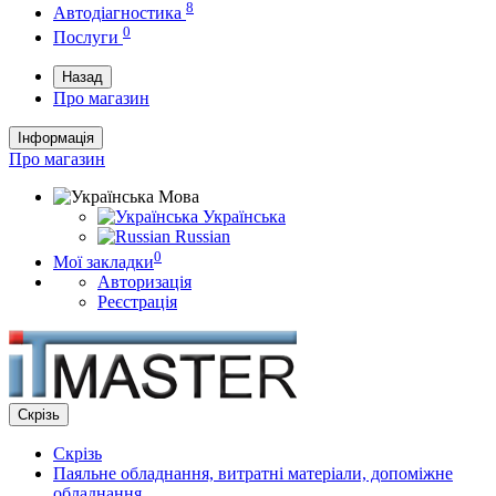
8
Автодіагностика
0
Послуги
Назад
Про магазин
Інформація
Про магазин
Мова
Українська
Russian
0
Мої закладки
Авторизація
Реєстрація
Скрізь
Скрізь
Паяльне обладнання, витратні матеріали, допоміжне
обладнання