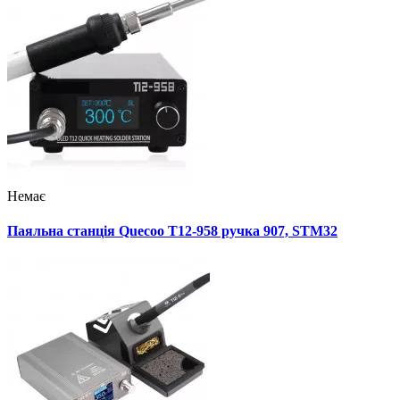
Немає
Паяльна станція Quecoo T12-958 ручка 907, STM32