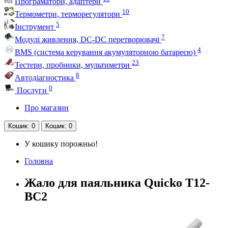
Програматори, адаптери
10
Термометри, терморегулятори
5
Інструмент
7
Модулі живлення, DC-DC перетворювачі
4
BMS (система керування акумуляторною батареєю)
23
Тестери, пробники, мультиметри
8
Автодіагностика
0
Послуги
Про магазин
Кошик
: 0
Кошик
: 0
У кошику порожньо!
Головна
Жало для паяльника Quicko T12-
BC2