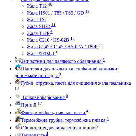
46
Жала Т12
13
Жала HS01 / T85 / T65 / GD
11
Жала TS
11
Жала SH72
6
Жала T12P
15
Жала C210 / HS-02B
33
Жала C245 / T245 / HS-02A / T80P
6
Жала 900M-T
3
Запчастини для паяльного обладнання
Підставки для паяльника, силіконові килимки,
9
допоміжне приладдя
Губки, стружка, паста для очищення жала паяльника
13
0
Точкове зварювання
17
Припій
4
Флюс, каніфоль, паяльна паста
5
Термозбіжна трубка, термозбіжна плівка
9
Обплетення для видалення припою
4
Термопаста