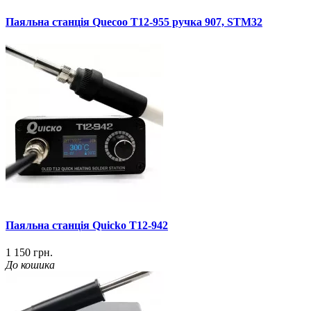
Паяльна станція Quecoo T12-955 ручка 907, STM32
Паяльна станція Quicko T12-942
1 150 грн.
До кошика