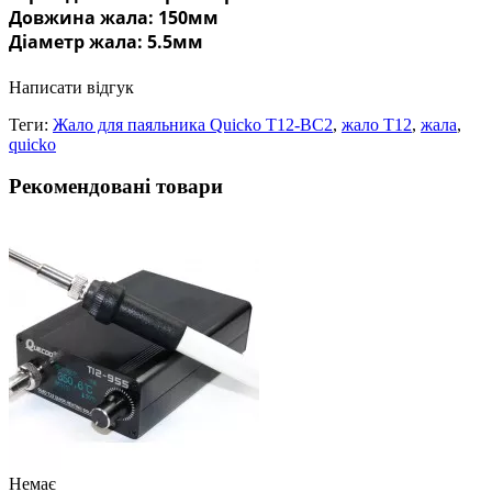
Довжина жала: 150мм
Діаметр жала: 5.5мм
Написати відгук
Теги:
Жало для паяльника Quicko T12-BC2
,
жало T12
,
жала
,
quicko
Рекомендовані товари
Немає