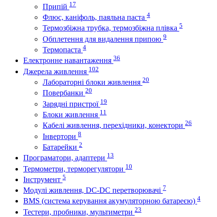
17
Припій
4
Флюс, каніфоль, паяльна паста
5
Термозбіжна трубка, термозбіжна плівка
9
Обплетення для видалення припою
4
Термопаста
36
Електронне навантаження
102
Джерела живлення
20
Лабораторні блоки живлення
20
Повербанки
19
Зарядні пристрої
11
Блоки живлення
26
Кабелі живлення, перехідники, конектори
8
Інвертори
2
Батарейки
13
Програматори, адаптери
10
Термометри, терморегулятори
5
Інструмент
7
Модулі живлення, DC-DC перетворювачі
4
BMS (система керування акумуляторною батареєю)
23
Тестери, пробники, мультиметри