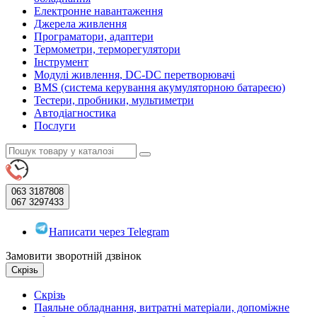
Електронне навантаження
Джерела живлення
Програматори, адаптери
Термометри, терморегулятори
Інструмент
Модулі живлення, DC-DC перетворювачі
BMS (система керування акумуляторною батареєю)
Тестери, пробники, мультиметри
Автодіагностика
Послуги
063
3187808
067
3297433
Написати через Telegram
Замовити зворотній дзвінок
Скрізь
Скрізь
Паяльне обладнання, витратні матеріали, допоміжне