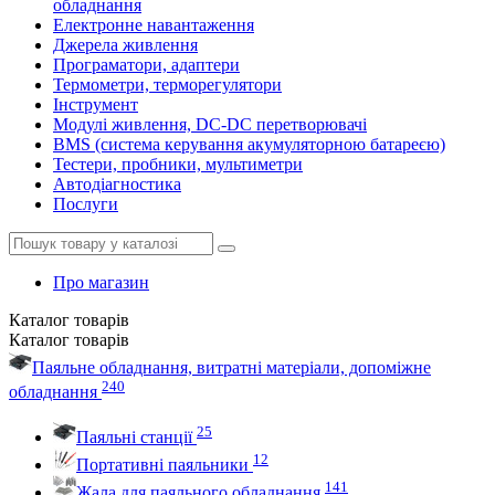
обладнання
Електронне навантаження
Джерела живлення
Програматори, адаптери
Термометри, терморегулятори
Інструмент
Модулі живлення, DC-DC перетворювачі
BMS (система керування акумуляторною батареєю)
Тестери, пробники, мультиметри
Автодіагностика
Послуги
Про магазин
Каталог
товарів
Каталог
товарів
Паяльне обладнання, витратні матеріали, допоміжне
240
обладнання
25
Паяльні станції
12
Портативні паяльники
141
Жала для паяльного обладнання