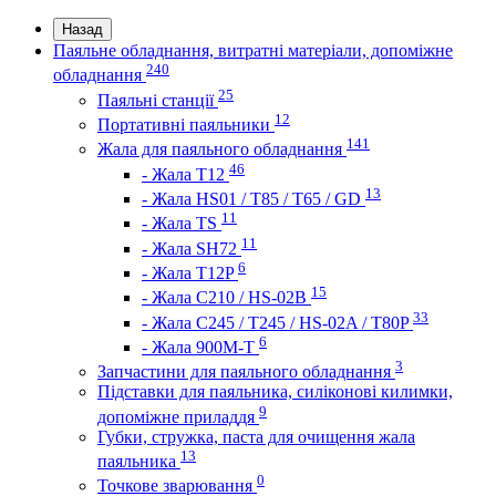
Назад
Паяльне обладнання, витратні матеріали, допоміжне
240
обладнання
25
Паяльні станції
12
Портативні паяльники
141
Жала для паяльного обладнання
46
- Жала Т12
13
- Жала HS01 / T85 / T65 / GD
11
- Жала TS
11
- Жала SH72
6
- Жала T12P
15
- Жала C210 / HS-02B
33
- Жала C245 / T245 / HS-02A / T80P
6
- Жала 900M-T
3
Запчастини для паяльного обладнання
Підставки для паяльника, силіконові килимки,
9
допоміжне приладдя
Губки, стружка, паста для очищення жала
13
паяльника
0
Точкове зварювання