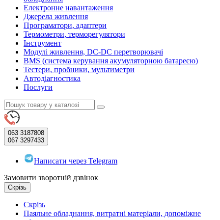
Електронне навантаження
Джерела живлення
Програматори, адаптери
Термометри, терморегулятори
Інструмент
Модулі живлення, DC-DC перетворювачі
BMS (система керування акумуляторною батареєю)
Тестери, пробники, мультиметри
Автодіагностика
Послуги
063
3187808
067
3297433
Написати через Telegram
Замовити зворотній дзвінок
Скрізь
Скрізь
Паяльне обладнання, витратні матеріали, допоміжне