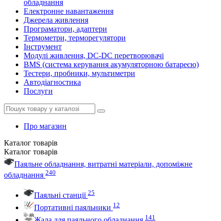
обладнання
Електронне навантаження
Джерела живлення
Програматори, адаптери
Термометри, терморегулятори
Інструмент
Модулі живлення, DC-DC перетворювачі
BMS (система керування акумуляторною батареєю)
Тестери, пробники, мультиметри
Автодіагностика
Послуги
Про магазин
Каталог
товарів
Каталог
товарів
Паяльне обладнання, витратні матеріали, допоміжне
240
обладнання
25
Паяльні станції
12
Портативні паяльники
141
Жала для паяльного обладнання