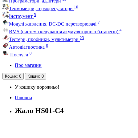
Програматори, адаптери
10
Термометри, терморегулятори
5
Інструмент
7
Модулі живлення, DC-DC перетворювачі
4
BMS (система керування акумуляторною батареєю)
23
Тестери, пробники, мультиметри
8
Автодіагностика
0
Послуги
Про магазин
Кошик
: 0
Кошик
: 0
У кошику порожньо!
Головна
Жало HS01-C4