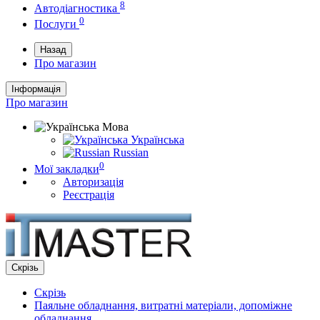
8
Автодіагностика
0
Послуги
Назад
Про магазин
Інформація
Про магазин
Мова
Українська
Russian
0
Мої закладки
Авторизація
Реєстрація
Скрізь
Скрізь
Паяльне обладнання, витратні матеріали, допоміжне
обладнання