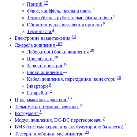
17
Припій
4
Флюс, каніфоль, паяльна паста
5
Термозбіжна трубка, термозбіжна плівка
9
Обплетення для видалення припою
4
Термопаста
36
Електронне навантаження
102
Джерела живлення
20
Лабораторні блоки живлення
20
Повербанки
19
Зарядні пристрої
11
Блоки живлення
26
Кабелі живлення, перехідники, конектори
8
Інвертори
2
Батарейки
13
Програматори, адаптери
10
Термометри, терморегулятори
5
Інструмент
7
Модулі живлення, DC-DC перетворювачі
4
BMS (система керування акумуляторною батареєю)
23
Тестери, пробники, мультиметри