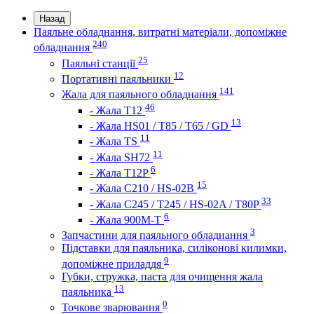
Назад
Паяльне обладнання, витратні матеріали, допоміжне
240
обладнання
25
Паяльні станції
12
Портативні паяльники
141
Жала для паяльного обладнання
46
- Жала Т12
13
- Жала HS01 / T85 / T65 / GD
11
- Жала TS
11
- Жала SH72
6
- Жала T12P
15
- Жала C210 / HS-02B
33
- Жала C245 / T245 / HS-02A / T80P
6
- Жала 900M-T
3
Запчастини для паяльного обладнання
Підставки для паяльника, силіконові килимки,
9
допоміжне приладдя
Губки, стружка, паста для очищення жала
13
паяльника
0
Точкове зварювання