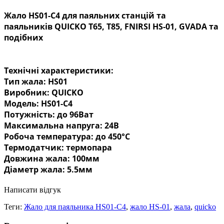
Жало HS01-C4 для паяльних станцій та
паяльників QUICKO T65, T85, FNIRSI HS-01, GVADA та
подібних
Технічні характеристики:
Тип жала: HS01
Виробник: QUICKO
Модель: HS01-C4
Потужність: до 96Ват
Максимальна напруга: 24В
Робоча температура: до 450°C
Термодатчик: термопара
Довжина жала: 100мм
Діаметр жала: 5.5мм
Написати відгук
Теги:
Жало для паяльника HS01-C4
,
жало HS-01
,
жала
,
quicko