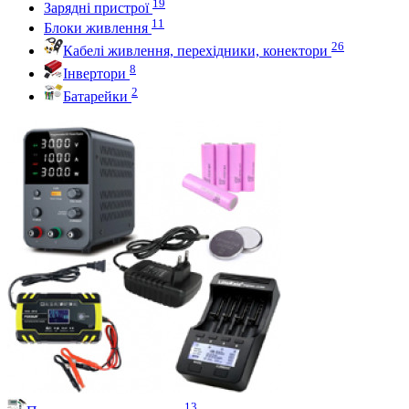
19
Зарядні пристрої
11
Блоки живлення
26
Кабелі живлення, перехідники, конектори
8
Інвертори
2
Батарейки
13