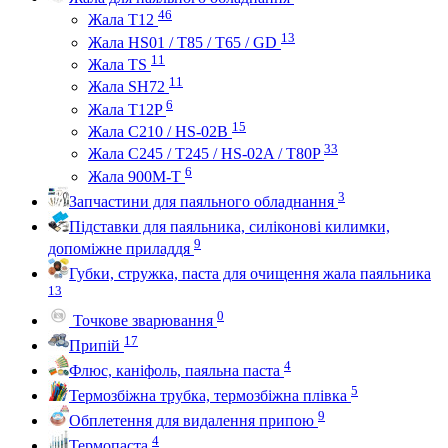
46
Жала Т12
13
Жала HS01 / T85 / T65 / GD
11
Жала TS
11
Жала SH72
6
Жала T12P
15
Жала C210 / HS-02B
33
Жала C245 / T245 / HS-02A / T80P
6
Жала 900M-T
3
Запчастини для паяльного обладнання
Підставки для паяльника, силіконові килимки,
9
допоміжне приладдя
Губки, стружка, паста для очищення жала паяльника
13
0
Точкове зварювання
17
Припій
4
Флюс, каніфоль, паяльна паста
5
Термозбіжна трубка, термозбіжна плівка
9
Обплетення для видалення припою
4
Термопаста