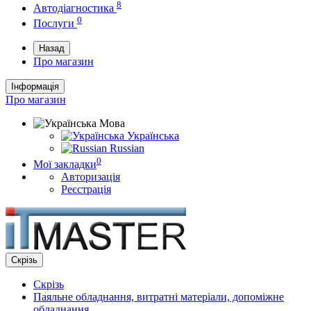
8
Автодіагностика
0
Послуги
Назад
Про магазин
Інформація
Про магазин
Мова
Українська
Russian
0
Мої закладки
Авторизація
Реєстрація
Скрізь
Скрізь
Паяльне обладнання, витратні матеріали, допоміжне
обладнання