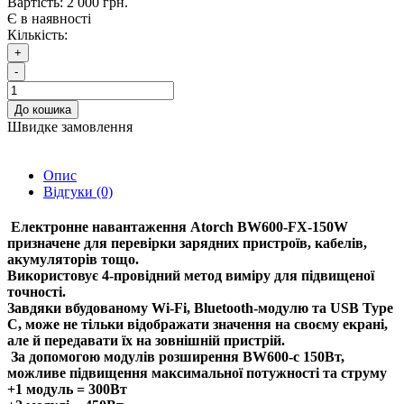
Вартість:
2 000 грн.
Є в наявності
Кількість:
+
-
До кошика
Швидке замовлення
Опис
Відгуки (0)
Електронне навантаження
Atorch BW600-FX-150W
призначене для перевірки зарядних пристроїв, кабелів,
акумуляторів тощо.
Використовує 4-провідний метод виміру для підвищеної
точності.
Завдяки вбудованому Wi-Fi, Bluetooth-модулю та USB Type
C, може не тільки відображати значення на своєму екрані,
але й передавати їх на зовнішній пристрій.
За допомогою модулів розширення BW600-c 150Вт,
можливе підвищення максимальної потужності та струму
+1 модуль = 300Вт