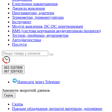
Електронне навантаження
Джерела живлення
Програматори, адаптери
Термометри, терморегулятори
Інструмент
Модулі живлення, DC-DC перетворювачі
BMS (система керування акумуляторною батареєю)
Тестери, пробники, мультиметри
Автодіагностика
Послуги
063
3187808
067
3297433
Написати через Telegram
Замовити зворотній дзвінок
Скрізь
Скрізь
Паяльне обладнання, витратні матеріали, допоміжне