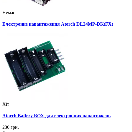
Немає
Електронне навантаження Atorch DL24MP-DK(FX)
Хіт
Atorch Battery BOX для електронних навантажень
230 грн.