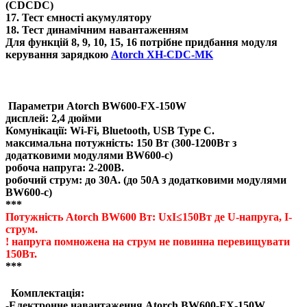
(CDCDC)
17. Тест ємності акумулятору
18. Тест динамічним навантаженням
Для функцій 8, 9, 10, 15, 16 потрібне придбання модуля
керування зарядкою
Atorch XH-CDC-MK
Параметри Atorch BW600-FX-150W
дисплей: 2,4 дюйми
Комунікації: Wi-Fi, Bluetooth, USB Type C.
максимальна потужність: 150 Вт (300-1200Вт з
додатковими модулями BW600-c)
робоча напруга: 2-200В.
робочий струм: до 30A. (до 50A з додатковими модулями
BW600-c)
***
Потужність Atorch BW600 Вт: UxI≤150Вт де U-напруга, I-
струм.
! напруга помножена на струм не повинна перевищувати
150Вт.
***
Комплектація:
-Електронне навантаження
Atorch BW600-FX-150W.