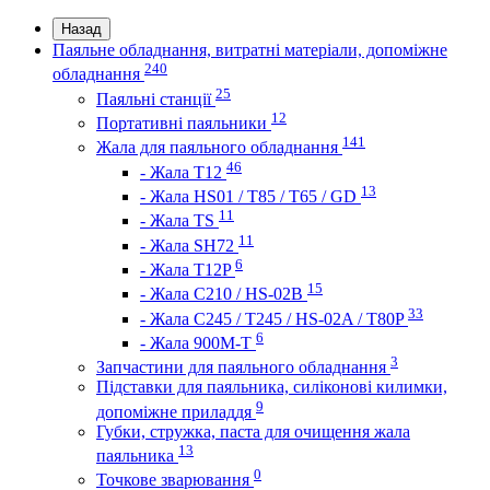
Назад
Паяльне обладнання, витратні матеріали, допоміжне
240
обладнання
25
Паяльні станції
12
Портативні паяльники
141
Жала для паяльного обладнання
46
- Жала Т12
13
- Жала HS01 / T85 / T65 / GD
11
- Жала TS
11
- Жала SH72
6
- Жала T12P
15
- Жала C210 / HS-02B
33
- Жала C245 / T245 / HS-02A / T80P
6
- Жала 900M-T
3
Запчастини для паяльного обладнання
Підставки для паяльника, силіконові килимки,
9
допоміжне приладдя
Губки, стружка, паста для очищення жала
13
паяльника
0
Точкове зварювання