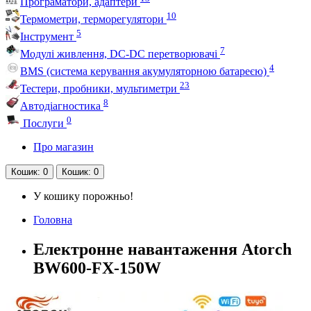
Програматори, адаптери
10
Термометри, терморегулятори
5
Інструмент
7
Модулі живлення, DC-DC перетворювачі
4
BMS (система керування акумуляторною батареєю)
23
Тестери, пробники, мультиметри
8
Автодіагностика
0
Послуги
Про магазин
Кошик
: 0
Кошик
: 0
У кошику порожньо!
Головна
Електронне навантаження Atorch
BW600-FX-150W