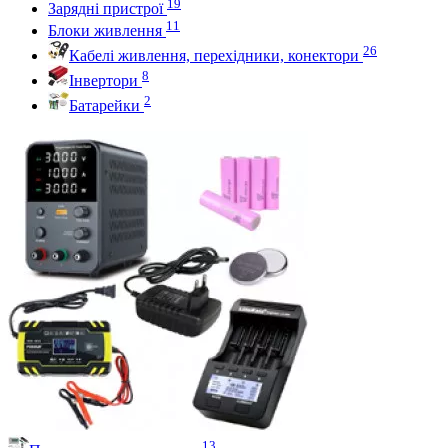
19
Зарядні пристрої
11
Блоки живлення
26
Кабелі живлення, перехідники, конектори
8
Інвертори
2
Батарейки
13