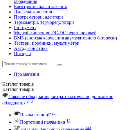
обладнання
Електронне навантаження
Джерела живлення
Програматори, адаптери
Термометри, терморегулятори
Інструмент
Модулі живлення, DC-DC перетворювачі
BMS (система керування акумуляторною батареєю)
Тестери, пробники, мультиметри
Автодіагностика
Послуги
Про магазин
Каталог
товарів
Каталог
товарів
Паяльне обладнання, витратні матеріали, допоміжне
240
обладнання
25
Паяльні станції
12
Портативні паяльники
141
Жала для паяльного обладнання