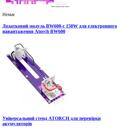
Немає
Додатковий модуль BW600-c 150W для електронного
навантаження Atorch BW600
Універсальний стенд ATORCH для перевірки
акумуляторів