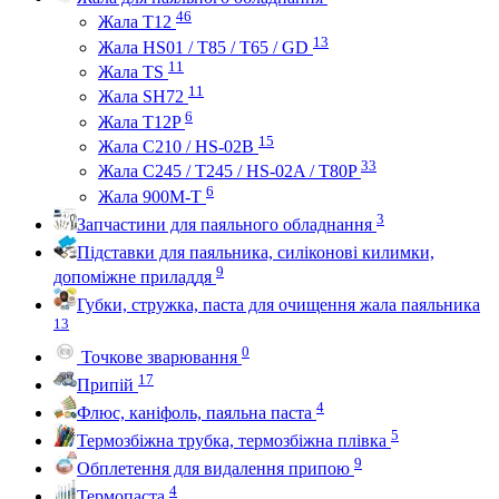
46
Жала Т12
13
Жала HS01 / T85 / T65 / GD
11
Жала TS
11
Жала SH72
6
Жала T12P
15
Жала C210 / HS-02B
33
Жала C245 / T245 / HS-02A / T80P
6
Жала 900M-T
3
Запчастини для паяльного обладнання
Підставки для паяльника, силіконові килимки,
9
допоміжне приладдя
Губки, стружка, паста для очищення жала паяльника
13
0
Точкове зварювання
17
Припій
4
Флюс, каніфоль, паяльна паста
5
Термозбіжна трубка, термозбіжна плівка
9
Обплетення для видалення припою
4
Термопаста