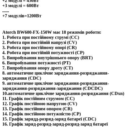
+2 модулі = 450Вт
+3 модулі = 600Вт
......
+7 модулів=1200Вт
Atorch BW600-FX-150W
має 18 режимів роботи:
1. Робота при постійному струмі (CC)
2. Робота при постійній напрузі (CV)
3. Робота при постійному опорі (CR)
4. Робота при постійній потужності (CP)
5. Випробування внутрішнього опору (BRT)
6. Випробування потужності (PT)
7. Випробування опору дроту (CT)
8. автоматичне циклічне заряджання-розряджання-
заряджання (CDC)
9. автоматичне циклічне заряджання-розряджання-
заряджання-розряджання-заряджання (CDCDC)
10.автоматичне циклічне заряджання-розряджання (CDxn)
11. Графік постійним струмом (СС)
12. Графік постійною напругою (CV)
13. Графік постійним опором (CR)
14. Графік постійною потужністю (СР)
15. Графік зарядд-розряд-заряд батареї (CDC)
16. Графік заряд-розряд-заряд-розряд-заряд батареї