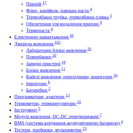
17
Припій
4
Флюс, каніфоль, паяльна паста
5
Термозбіжна трубка, термозбіжна плівка
9
Обплетення для видалення припою
4
Термопаста
36
Електронне навантаження
102
Джерела живлення
20
Лабораторні блоки живлення
20
Повербанки
19
Зарядні пристрої
11
Блоки живлення
26
Кабелі живлення, перехідники, конектори
8
Інвертори
2
Батарейки
13
Програматори, адаптери
10
Термометри, терморегулятори
5
Інструмент
7
Модулі живлення, DC-DC перетворювачі
4
BMS (система керування акумуляторною батареєю)
23
Тестери, пробники, мультиметри